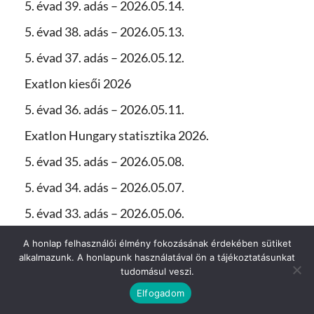
5. évad 39. adás – 2026.05.14.
5. évad 38. adás – 2026.05.13.
5. évad 37. adás – 2026.05.12.
Exatlon kiesői 2026
5. évad 36. adás – 2026.05.11.
Exatlon Hungary statisztika 2026.
5. évad 35. adás – 2026.05.08.
5. évad 34. adás – 2026.05.07.
5. évad 33. adás – 2026.05.06.
5. évad 32. adás – 2026.05.05.
A honlap felhasználói élmény fokozásának érdekében sütiket
alkalmazunk. A honlapunk használatával ön a tájékoztatásunkat
5. évad 31. adás – 2026.05.04.
tudomásul veszi.
5. évad 30. adás – 2026.05.01
Elfogadom