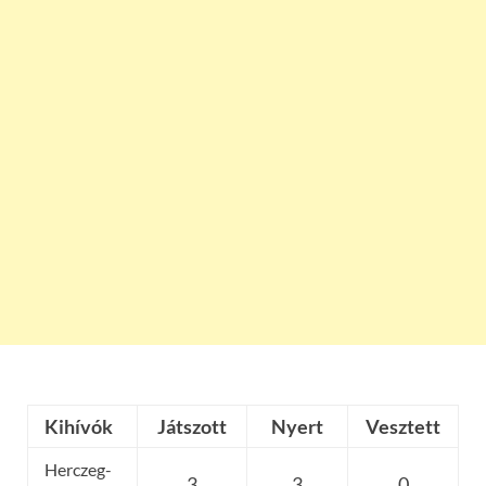
Kihívók
Játszott
Nyert
Vesztett
Herczeg-
3
3
0