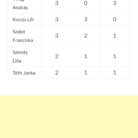
3
0
3
András
3
3
0
Kocsis Lili
Szabó
3
2
1
Franciska
Szendy
2
1
1
Lilla
2
1
1
Tóth Janka