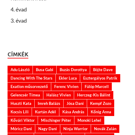
4. évad
3. évad
CÍMKÉK
Adu László
Busa Gabi
Buzás Dorottya
Böjte Dave
Dancing With The Stars
Ekler Luca
Esztergályos Patrik
Exatlon műsorvezető
Ferenc Vivien
Fülöp Marcell
Gelencsér Tímea
Halász Vivien
Herczeg-Kis Bálint
Huszti Kata
Imreh Balázs
Jósa Dani
Kempf Zozo
Kocsis Lili
Kurtán Adél
Kása András
Kőnig Anna
Kővári Viktor
Mischinger Péter
Monoki Lehel
Móricz Dani
Nagy Dani
Ninja Warrior
Novák Zalán