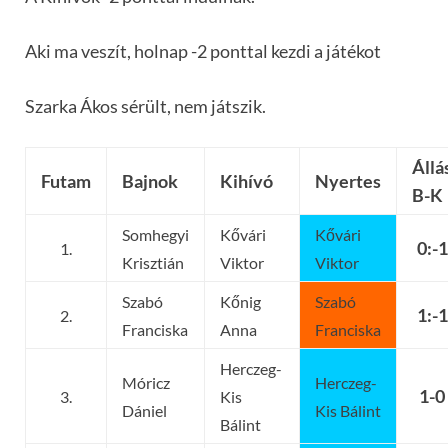
Aki ma veszít, holnap -2 ponttal kezdi a játékot
Szarka Ákos sérült, nem játszik.
Állá
Futam
Bajnok
Kihívó
Nyertes
B-K
Somhegyi
Kővári
Kővári
0:-1
1.
Krisztián
Viktor
Viktor
Szabó
Kőnig
Szabó
1:-1
2.
Franciska
Anna
Franciska
Herczeg-
Móricz
Herczeg-
1-0
3.
Kis
Dániel
Kis Bálint
Bálint