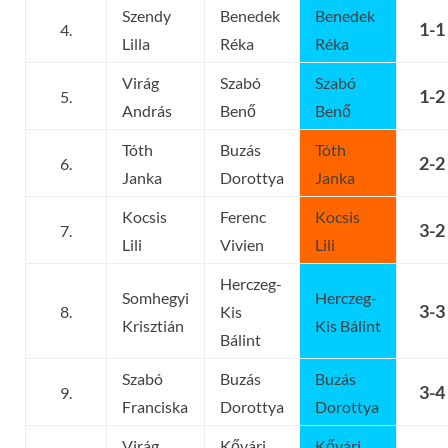
Szendy
Benedek
Benedek
1-1
4.
Lilla
Réka
Réka
Virág
Szabó
Szabó
1-2
5.
András
Benő
Benő
Tóth
Buzás
Tóth
2-2
6.
Janka
Dorottya
Janka
Kocsis
Ferenc
Kocsis
3-2
7.
Lili
Vivien
Lili
Herczeg-
Somhegyi
Herczeg-
3-3
8.
Kis
Krisztián
Kis Bálint
Bálint
Szabó
Buzás
Buzás
3-4
9.
Franciska
Dorottya
Dorottya
Virág
Kővári
Kővári