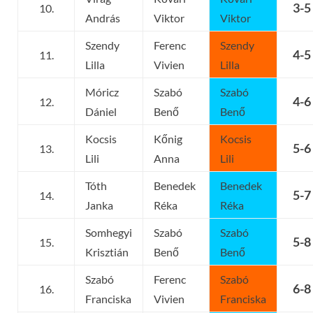
3-5
10.
András
Viktor
Viktor
Szendy
Ferenc
Szendy
4-5
11.
Lilla
Vivien
Lilla
Móricz
Szabó
Szabó
4-6
12.
Dániel
Benő
Benő
Kocsis
Kőnig
Kocsis
5-6
13.
Lili
Anna
Lili
Tóth
Benedek
Benedek
5-7
14.
Janka
Réka
Réka
Somhegyi
Szabó
Szabó
5-8
15.
Krisztián
Benő
Benő
Szabó
Ferenc
Szabó
6-8
16.
Franciska
Vivien
Franciska