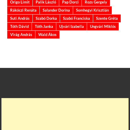
Origo Limit
Palik László
Pap Dorci
Rozs Gergely
Rákóczi Renáta
Salander Dorina
Somhegyi Krisztián
Suti András
Szabó Dorka
Szabó Franciska
Szente Gréta
Tóth Dávid
Tóth Janka
Ujvári Izabella
Ungvári Miklós
Virág András
Wald Ákos