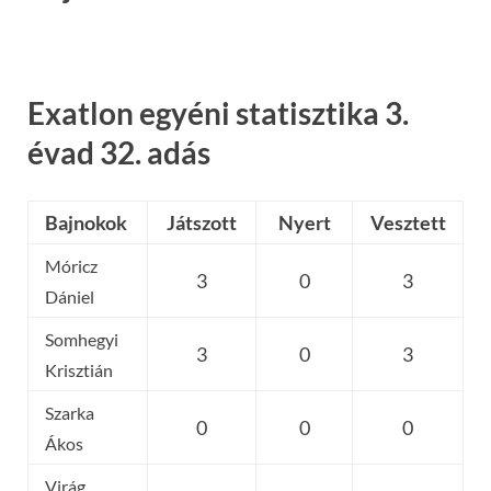
Exatlon egyéni statisztika 3.
évad 32. adás
Bajnokok
Játszott
Nyert
Vesztett
Móricz
3
0
3
Dániel
Somhegyi
3
0
3
Krisztián
Szarka
0
0
0
Ákos
Virág