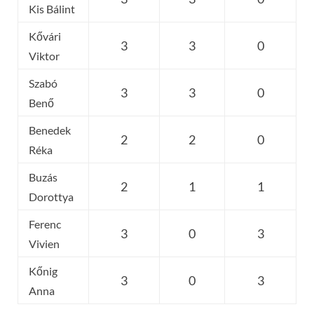
Kis Bálint
Kővári
3
3
0
Viktor
Szabó
3
3
0
Benő
Benedek
2
2
0
Réka
Buzás
2
1
1
Dorottya
Ferenc
3
0
3
Vivien
Kőnig
3
0
3
Anna