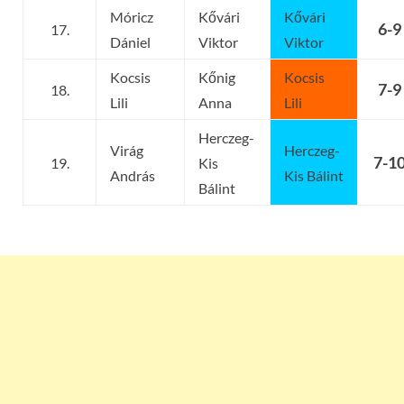
Móricz
Kővári
Kővári
6-9
17.
Dániel
Viktor
Viktor
Kocsis
Kőnig
Kocsis
7-9
18.
Lili
Anna
Lili
Herczeg-
Virág
Herczeg-
7-1
19.
Kis
András
Kis Bálint
Bálint