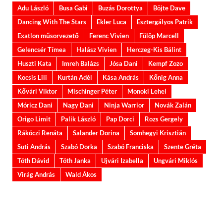
Adu László
Busa Gabi
Buzás Dorottya
Böjte Dave
Dancing With The Stars
Ekler Luca
Esztergályos Patrik
Exatlon műsorvezető
Ferenc Vivien
Fülöp Marcell
Gelencsér Tímea
Halász Vivien
Herczeg-Kis Bálint
Huszti Kata
Imreh Balázs
Jósa Dani
Kempf Zozo
Kocsis Lili
Kurtán Adél
Kása András
Kőnig Anna
Kővári Viktor
Mischinger Péter
Monoki Lehel
Móricz Dani
Nagy Dani
Ninja Warrior
Novák Zalán
Origo Limit
Palik László
Pap Dorci
Rozs Gergely
Rákóczi Renáta
Salander Dorina
Somhegyi Krisztián
Suti András
Szabó Dorka
Szabó Franciska
Szente Gréta
Tóth Dávid
Tóth Janka
Ujvári Izabella
Ungvári Miklós
Virág András
Wald Ákos