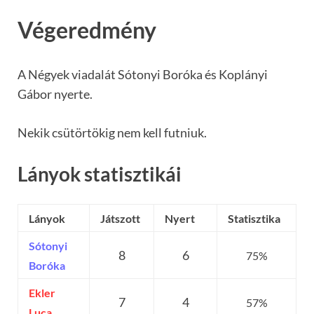
Végeredmény
A Négyek viadalát Sótonyi Boróka és Koplányi
Gábor nyerte.
Nekik csütörtökig nem kell futniuk.
Lányok statisztikái
Lányok
Játszott
Nyert
Statisztika
Sótonyi
8
6
75%
Boróka
Ekler
7
4
57%
Luca