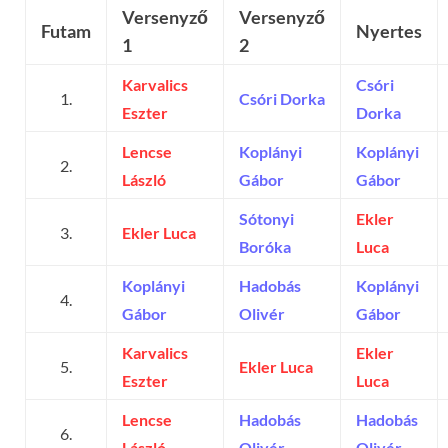
Versenyző
Versenyző
Futam
Nyertes
1
2
Karvalics
Csóri
1.
Csóri Dorka
Eszter
Dorka
Lencse
Koplányi
Koplányi
2.
László
Gábor
Gábor
Sótonyi
Ekler
3.
Ekler Luca
Boróka
Luca
Koplányi
Hadobás
Koplányi
4.
Gábor
Olivér
Gábor
Karvalics
Ekler
5.
Ekler Luca
Eszter
Luca
Lencse
Hadobás
Hadobás
6.
László
Olivér
Olivér