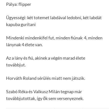
Pálya: flipper
Ügyességi: két totemet labdával ledobni, két labdát
kapuba gurítani
Mindenki mindenkifel fut, minden fiúnak 4, minden
lánynak 4 élete van.
Az a lány és fiú, akinek a végén marad élete
továbbjut.
Horváth Roland sérülés miatt nem játszik.
Szabó Réka és Valkusz Milán tegnap már
továbbjutottak, így ők sem versenyeznek.