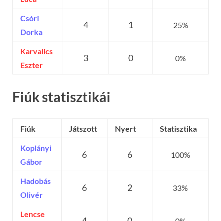
Csóri
4
1
25%
Dorka
Karvalics
3
0
0%
Eszter
Fiúk statisztikái
Fiúk
Játszott
Nyert
Statisztika
Koplányi
6
6
100%
Gábor
Hadobás
6
2
33%
Olivér
Lencse
4
0
0%