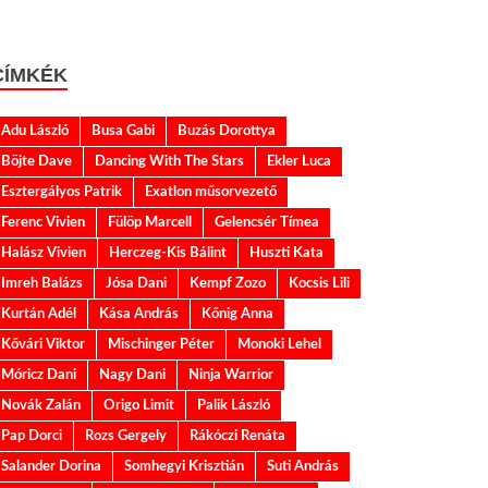
CÍMKÉK
Adu László
Busa Gabi
Buzás Dorottya
Böjte Dave
Dancing With The Stars
Ekler Luca
Esztergályos Patrik
Exatlon műsorvezető
Ferenc Vivien
Fülöp Marcell
Gelencsér Tímea
Halász Vivien
Herczeg-Kis Bálint
Huszti Kata
Imreh Balázs
Jósa Dani
Kempf Zozo
Kocsis Lili
Kurtán Adél
Kása András
Kőnig Anna
Kővári Viktor
Mischinger Péter
Monoki Lehel
Móricz Dani
Nagy Dani
Ninja Warrior
Novák Zalán
Origo Limit
Palik László
Pap Dorci
Rozs Gergely
Rákóczi Renáta
Salander Dorina
Somhegyi Krisztián
Suti András