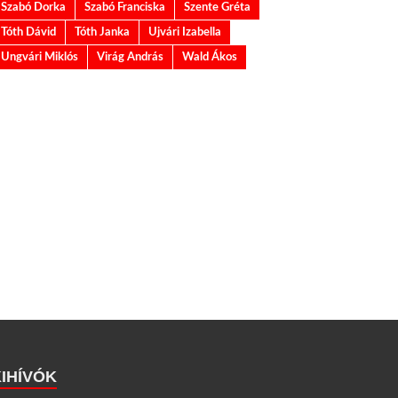
Szabó Dorka
Szabó Franciska
Szente Gréta
Tóth Dávid
Tóth Janka
Ujvári Izabella
Ungvári Miklós
Virág András
Wald Ákos
KIHÍVÓK