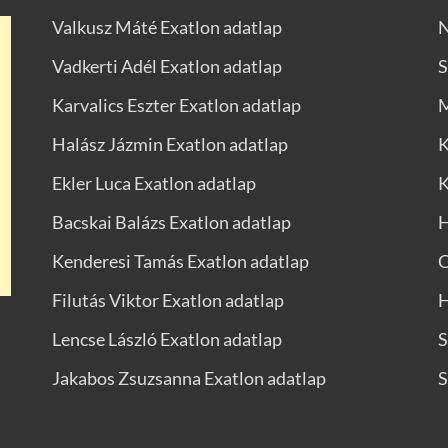
Valkusz Máté Exatlon adatlap
N
Vadkerti Adél Exatlon adatlap
S
Karvalics Eszter Exatlon adatlap
M
Halász Jázmin Exatlon adatlap
K
Ekler Luca Exatlon adatlap
K
Bacskai Balázs Exatlon adatlap
H
Kenderesi Tamás Exatlon adatlap
C
Filutás Viktor Exatlon adatlap
H
Lencse László Exatlon adatlap
S
Jakabos Zsuzsanna Exatlon adatlap
S