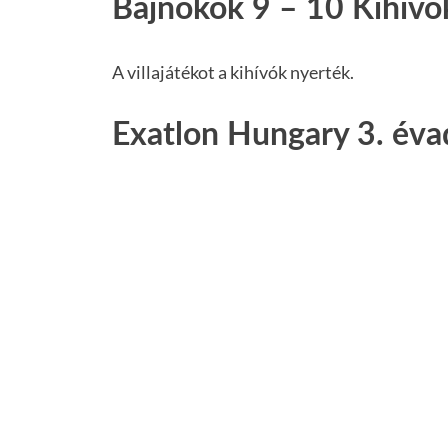
Bajnokok 9 – 10 Kihívó
A villajátékot a kihívók nyerték.
Exatlon Hungary 3. évad