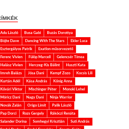
CÍMKÉK
Adu László
Busa Gabi
Buzás Dorottya
Böjte Dave
Dancing With The Stars
Ekler Luca
Esztergályos Patrik
Exatlon műsorvezető
Ferenc Vivien
Fülöp Marcell
Gelencsér Tímea
Halász Vivien
Herczeg-Kis Bálint
Huszti Kata
Imreh Balázs
Jósa Dani
Kempf Zozo
Kocsis Lili
Kurtán Adél
Kása András
Kőnig Anna
Kővári Viktor
Mischinger Péter
Monoki Lehel
Móricz Dani
Nagy Dani
Ninja Warrior
Novák Zalán
Origo Limit
Palik László
Pap Dorci
Rozs Gergely
Rákóczi Renáta
Salander Dorina
Somhegyi Krisztián
Suti András