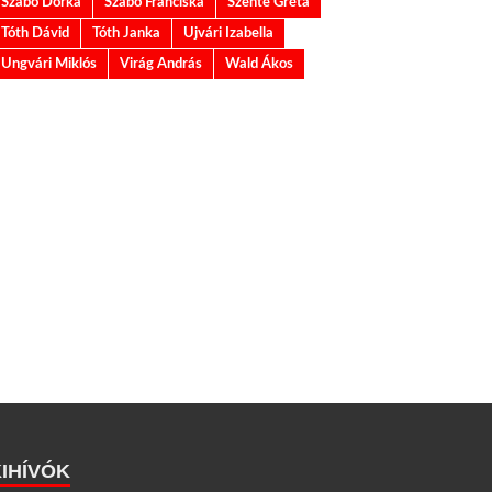
Szabó Dorka
Szabó Franciska
Szente Gréta
Tóth Dávid
Tóth Janka
Ujvári Izabella
Ungvári Miklós
Virág András
Wald Ákos
KIHÍVÓK