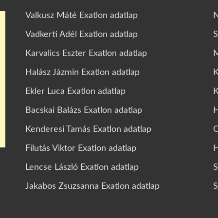
Valkusz Máté Exatlon adatlap
N
Vadkerti Adél Exatlon adatlap
S
Karvalics Eszter Exatlon adatlap
M
Halász Jázmin Exatlon adatlap
K
Ekler Luca Exatlon adatlap
K
Bacskai Balázs Exatlon adatlap
H
Kenderesi Tamás Exatlon adatlap
C
Filutás Viktor Exatlon adatlap
H
Lencse László Exatlon adatlap
S
Jakabos Zsuzsanna Exatlon adatlap
S