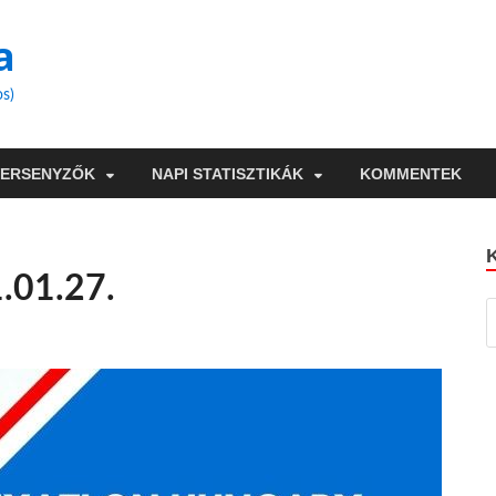
a
os)
VERSENYZŐK
NAPI STATISZTIKÁK
KOMMENTEK
1.01.27.