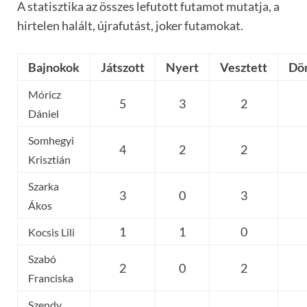
A statisztika az összes lefutott futamot mutatja, a
hirtelen halált, újrafutást, joker futamokat.
Bajnokok
Játszott
Nyert
Vesztett
Dö
Móricz
5
3
2
Dániel
Somhegyi
4
2
2
Krisztián
Szarka
3
0
3
Ákos
1
1
0
Kocsis Lili
Szabó
2
0
2
Franciska
Szendy