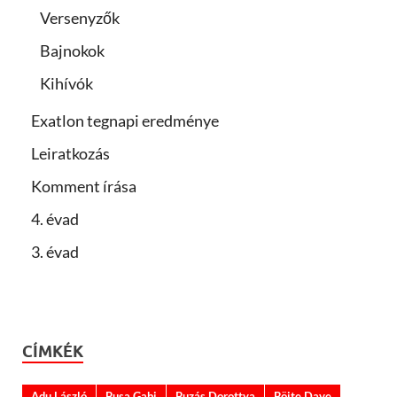
Versenyzők
Bajnokok
Kihívók
Exatlon tegnapi eredménye
Leiratkozás
Komment írása
4. évad
3. évad
CÍMKÉK
Adu László
Busa Gabi
Buzás Dorottya
Böjte Dave