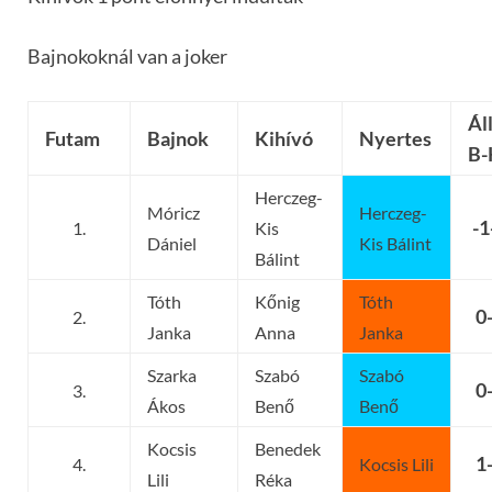
Bajnokoknál van a joker
Ál
Futam
Bajnok
Kihívó
Nyertes
B-
Herczeg-
Móricz
Herczeg-
-1
1.
Kis
Dániel
Kis Bálint
Bálint
Tóth
Kőnig
Tóth
0
2.
Janka
Anna
Janka
Szarka
Szabó
Szabó
0
3.
Ákos
Benő
Benő
Kocsis
Benedek
1
4.
Kocsis Lili
Lili
Réka