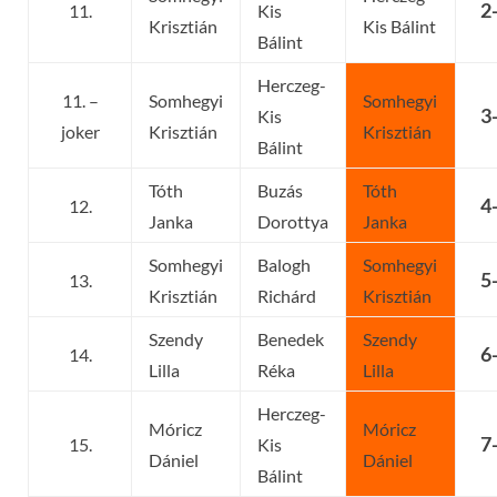
2
11.
Kis
Krisztián
Kis Bálint
Bálint
Herczeg-
11. –
Somhegyi
Somhegyi
3
Kis
joker
Krisztián
Krisztián
Bálint
Tóth
Buzás
Tóth
4
12.
Janka
Dorottya
Janka
Somhegyi
Balogh
Somhegyi
5
13.
Krisztián
Richárd
Krisztián
Szendy
Benedek
Szendy
6
14.
Lilla
Réka
Lilla
Herczeg-
Móricz
Móricz
7
15.
Kis
Dániel
Dániel
Bálint