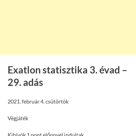
Exatlon statisztika 3. évad –
29. adás
2021. február 4. csütörtök
Végjáték
Kihívók 1 pont előnnyel indultak