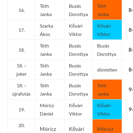
Tóth
Buzás
Tóth
8
16.
Janka
Dorottya
Janka
Szarka
Kővári
Kővári
8
17.
Ákos
Viktor
Viktor
Tóth
Buzás
Buzás
8
18.
Janka
Dorottya
Dorottya
18. –
Tóth
Buzás
8
döntetlen
joker
Janka
Dorottya
18. –
Tóth
Buzás
Tóth
9
újrafutás
Janka
Dorottya
Janka
Móricz
Kővári
Kővári
9
19.
Dániel
Viktor
Viktor
20.
Móricz
Kővári
Móricz