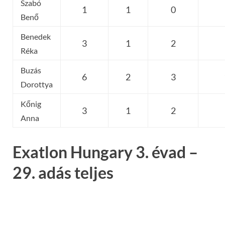
Szabó
1
1
0
Benő
Benedek
3
1
2
Réka
Buzás
6
2
3
Dorottya
Kőnig
3
1
2
Anna
Exatlon Hungary 3. évad –
29. adás teljes