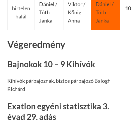
Dániel /
Viktor /
Dániel /
hirtelen
10
Tóth
Kőnig
Tóth
halál
Janka
Anna
Janka
Végeredmény
Bajnokok 10 – 9 Kihívók
Kihívók párbajoznak, biztos párbajozó Balogh
Richárd
Exatlon egyéni statisztika 3.
évad 29. adás