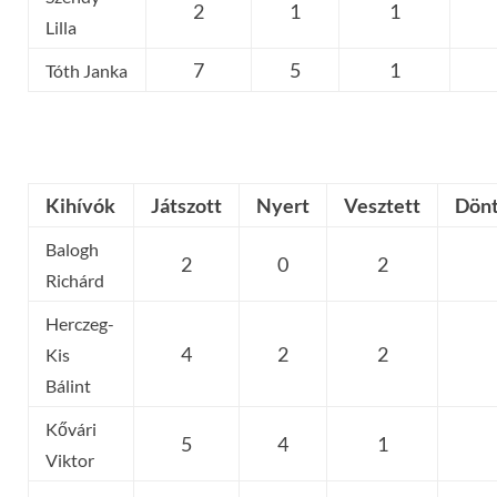
2
1
1
Lilla
7
5
1
Tóth Janka
Kihívók
Játszott
Nyert
Vesztett
Dönt
Balogh
2
0
2
Richárd
Herczeg-
4
2
2
Kis
Bálint
Kővári
5
4
1
Viktor