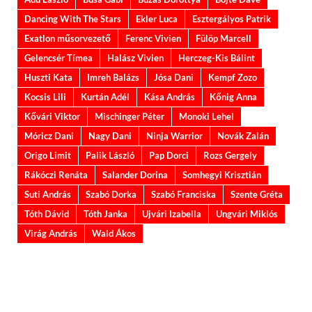
Dancing With The Stars
Ekler Luca
Esztergályos Patrik
Exatlon műsorvezető
Ferenc Vivien
Fülöp Marcell
Gelencsér Tímea
Halász Vivien
Herczeg-Kis Bálint
Huszti Kata
Imreh Balázs
Jósa Dani
Kempf Zozo
Kocsis Lili
Kurtán Adél
Kása András
Kőnig Anna
Kővári Viktor
Mischinger Péter
Monoki Lehel
Móricz Dani
Nagy Dani
Ninja Warrior
Novák Zalán
Origo Limit
Palik László
Pap Dorci
Rozs Gergely
Rákóczi Renáta
Salander Dorina
Somhegyi Krisztián
Suti András
Szabó Dorka
Szabó Franciska
Szente Gréta
Tóth Dávid
Tóth Janka
Ujvári Izabella
Ungvári Miklós
Virág András
Wald Ákos