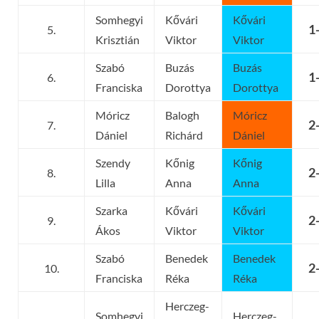
Somhegyi
Kővári
Kővári
1
5.
Krisztián
Viktor
Viktor
Szabó
Buzás
Buzás
1
6.
Franciska
Dorottya
Dorottya
Móricz
Balogh
Móricz
2
7.
Dániel
Richárd
Dániel
Szendy
Kőnig
Kőnig
2
8.
Lilla
Anna
Anna
Szarka
Kővári
Kővári
2
9.
Ákos
Viktor
Viktor
Szabó
Benedek
Benedek
2
10.
Franciska
Réka
Réka
Herczeg-
Somhegyi
Herczeg-