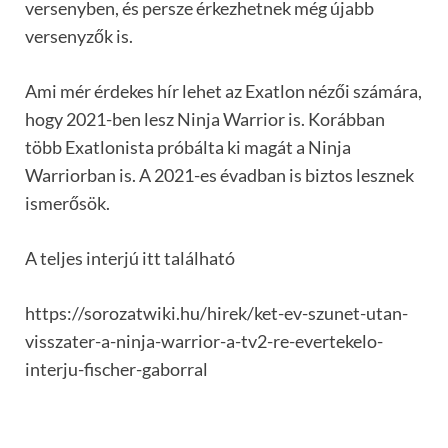
versenyben, és persze érkezhetnek még újabb
versenyzők is.
Ami mér érdekes hír lehet az Exatlon nézői számára,
hogy 2021-ben lesz Ninja Warrior is. Korábban
több Exatlonista próbálta ki magát a Ninja
Warriorban is. A 2021-es évadban is biztos lesznek
ismerősök.
A teljes interjú itt található
https://sorozatwiki.hu/hirek/ket-ev-szunet-utan-
visszater-a-ninja-warrior-a-tv2-re-evertekelo-
interju-fischer-gaborral