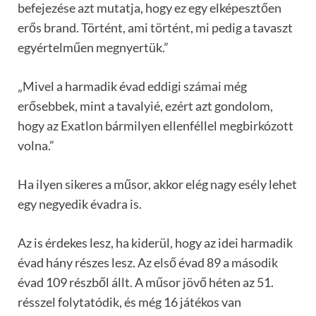
befejezése azt mutatja, hogy ez egy elképesztően
erős brand. Történt, ami történt, mi pedig a tavaszt
egyértelműen megnyertük.”
„Mivel a harmadik évad eddigi számai még
erősebbek, mint a tavalyié, ezért azt gondolom,
hogy az Exatlon bármilyen ellenféllel megbirkózott
volna.”
Ha ilyen sikeres a műsor, akkor elég nagy esély lehet
egy negyedik évadra is.
Az is érdekes lesz, ha kiderül, hogy az idei harmadik
évad hány részes lesz. Az első évad 89 a második
évad 109 részből állt. A műsor jövő héten az 51.
résszel folytatódik, és még 16 játékos van