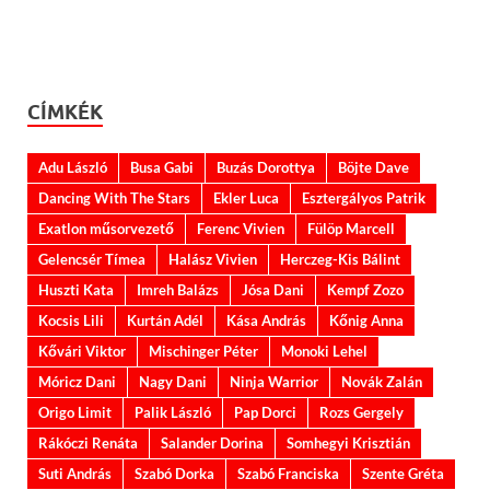
CÍMKÉK
Adu László
Busa Gabi
Buzás Dorottya
Böjte Dave
Dancing With The Stars
Ekler Luca
Esztergályos Patrik
Exatlon műsorvezető
Ferenc Vivien
Fülöp Marcell
Gelencsér Tímea
Halász Vivien
Herczeg-Kis Bálint
Huszti Kata
Imreh Balázs
Jósa Dani
Kempf Zozo
Kocsis Lili
Kurtán Adél
Kása András
Kőnig Anna
Kővári Viktor
Mischinger Péter
Monoki Lehel
Móricz Dani
Nagy Dani
Ninja Warrior
Novák Zalán
Origo Limit
Palik László
Pap Dorci
Rozs Gergely
Rákóczi Renáta
Salander Dorina
Somhegyi Krisztián
Suti András
Szabó Dorka
Szabó Franciska
Szente Gréta