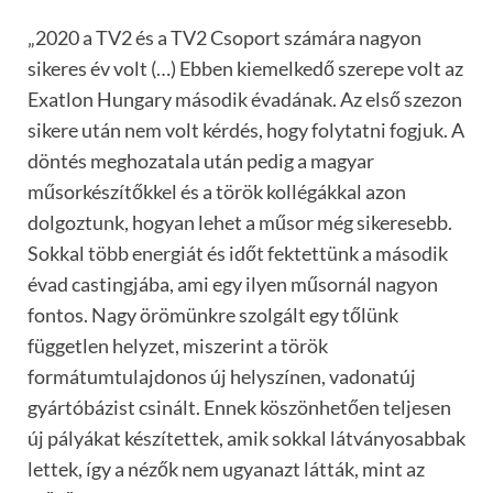
„2020 a TV2 és a TV2 Csoport számára nagyon
sikeres év volt (…) Ebben kiemelkedő szerepe volt az
Exatlon Hungary második évadának. Az első szezon
sikere után nem volt kérdés, hogy folytatni fogjuk. A
döntés meghozatala után pedig a magyar
műsorkészítőkkel és a török kollégákkal azon
dolgoztunk, hogyan lehet a műsor még sikeresebb.
Sokkal több energiát és időt fektettünk a második
évad castingjába, ami egy ilyen műsornál nagyon
fontos. Nagy örömünkre szolgált egy tőlünk
független helyzet, miszerint a török
formátumtulajdonos új helyszínen, vadonatúj
gyártóbázist csinált. Ennek köszönhetően teljesen
új pályákat készítettek, amik sokkal látványosabbak
lettek, így a nézők nem ugyanazt látták, mint az