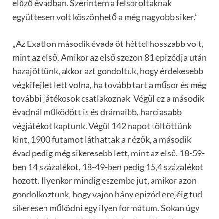
előző évadban. Szerintem a felsoroltaknak
együttesen volt köszönhető a még nagyobb siker.”
„Az Exatlon második évada öt héttel hosszabb volt,
mint az első. Amikor az első szezon 81 epizódja után
hazajöttünk, akkor azt gondoltuk, hogy érdekesebb
végkifejlet lett volna, ha tovább tart a műsor és még
további játékosok csatlakoznak. Végül ez a második
évadnál működött is és drámaibb, harciasabb
végjátékot kaptunk. Végül 142 napot töltöttünk
kint, 1900 futamot láthattak a nézők, a második
évad pedig még sikeresebb lett, mint az első. 18-59-
ben 14 százalékot, 18-49-ben pedig 15,4 százalékot
hozott. Ilyenkor mindig eszembe jut, amikor azon
gondolkoztunk, hogy vajon hány epizód erejéig tud
sikeresen működni egy ilyen formátum. Sokan úgy