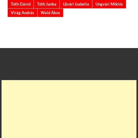
Tóth Dávid
Tóth Janka
Ujvári Izabella
Ungvári Miklós
Virág András
Wald Ákos