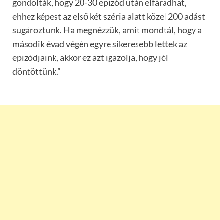
gondolták, hogy 20-30 epizód után elfáradhat,
ehhez képest az első két széria alatt közel 200 adást
sugároztunk. Ha megnézzük, amit mondtál, hogy a
második évad végén egyre sikeresebb lettek az
epizódjaink, akkor ez azt igazolja, hogy jól
döntöttünk.”