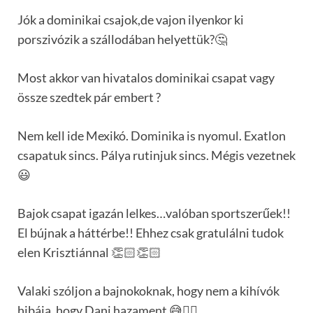
Jók a dominikai csajok,de vajon ilyenkor ki
porszivózik a szállodában helyettük?🤔
Most akkor van hivatalos dominikai csapat vagy
össze szedtek pár embert ?
Nem kell ide Mexikó. Dominika is nyomul. Exatlon
csapatuk sincs. Pálya rutinjuk sincs. Mégis vezetnek
😃
Bajok csapat igazán lelkes…valóban sportszerűek!!
El bújnak a háttérbe!! Ehhez csak gratulálni tudok
elen Krisztiánnal 👏🏻👏🏻
Valaki szóljon a bajnokoknak, hogy nem a kihívók
hibája, hogy Dani hazament 😅🤦‍♀️