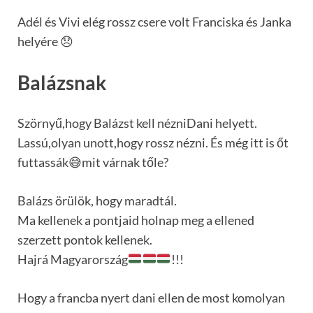
Adél és Vivi elég rossz csere volt Franciska és Janka
helyére 😞
Balázsnak
Szörnyű,hogy Balázst kell nézniDani helyett.
Lassú,olyan unott,hogy rossz nézni. És még itt is őt
futtassák😅mit várnak tőle?
Balázs örülök, hogy maradtál.
Ma kellenek a pontjaid holnap meg a ellened
szerzett pontok kellenek.
Hajrá Magyarország
!!!
Hogy a francba nyert dani ellen de most komolyan