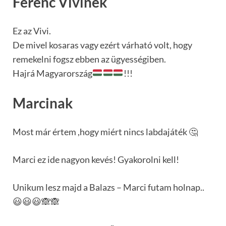
Ferenc Vivinek
Ez az Vivi.
De mivel kosaras vagy ezért várható volt, hogy
remekelni fogsz ebben az ügyességiben.
Hajrá Magyarország
!!!
Marcinak
Most már értem ,hogy miért nincs labdajáték 🤔
Marci ez ide nagyon kevés! Gyakorolni kell!
Unikum lesz majd a Balazs – Marci futam holnap..
😃😃😃🙈🙈