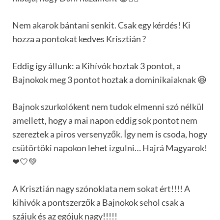
Nem akarok bántani senkit. Csak egy kérdés! Ki
hozza a pontokat kedves Krisztián ?
Eddig így állunk: a Kihívók hoztak 3 pontot, a
Bajnokok meg 3 pontot hoztak a dominikaiaknak 😆
Bajnok szurkolókent nem tudok elmenni szó nélkül
amellett, hogy a mai napon eddig sok pontot nem
szereztek a piros versenyzők. Így nem is csoda, hogy
csütörtöki napokon lehet izgulni… Hajrá Magyarok!
❤🤍💚
A Krisztián nagy szónoklata nem sokat ért!!!! A
kihivók a pontszerzők a Bajnokok sehol csak a
szájuk és az egójuk nagy!!!!!