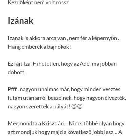
Kezdőként nem volt rossz
Izának
Izanak is akkora arca van , nem fér a képernyőn .
Hang emberek a bajnokok !
Ez fájt Iza. Hihetetlen, hogy az Adél ma jobban
dobott.
Pfff.. nagyon unalmas már, hogy minden vesztes
futam után arról beszélnek, hogy nagyon élvezték,
nagyon szerették a pályát! 😡😡
Megmondta a Krisztián… Nincs többé olyan hogy
azt mondjuk hogy majd a következő jobb lesz… A