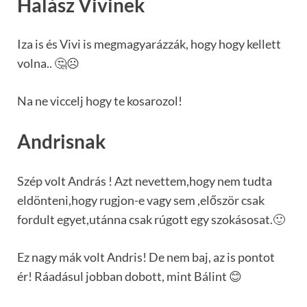
Halász Vivinek
Iza is és Vivi is megmagyarázzák, hogy hogy kellett
volna.. 🤔☹️
Na ne viccelj hogy te kosarozol!
Andrisnak
Szép volt András ! Azt nevettem,hogy nem tudta
eldönteni,hogy rugjon-e vagy sem ,először csak
fordult egyet,utánna csak rúgott egy szokásosat.🙂
Ez nagy mák volt Andris! De nem baj, az is pontot
ér! Ráadásul jobban dobott, mint Bálint 😊