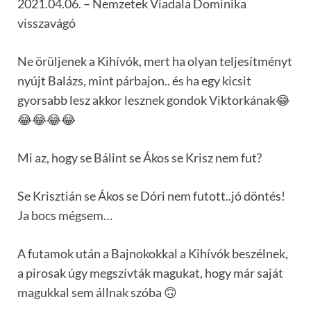
2021.04.06. – Nemzetek Viadala Dominika
visszavágó
Ne örüljenek a Kihívók, mert ha olyan teljesítményt
nyújt Balázs, mint párbajon.. és ha egy kicsit
gyorsabb lesz akkor lesznek gondok Viktorkának😂
😂😂😂😂
Mi az, hogy se Bálint se Ákos se Krisz nem fut?
Se Krisztián se Ákos se Dóri nem futott..jó döntés!
Ja bocs mégsem…
A futamok után a Bajnokokkal a Kihívók beszélnek,
a pirosak úgy megszívták magukat, hogy már saját
magukkal sem állnak szóba 🙃