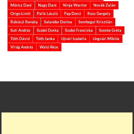
Móricz Dani
Nagy Dani
Ninja Warrior
Novák Zalán
Origo Limit
Palik László
Pap Dorci
Rozs Gergely
Rákóczi Renáta
Salander Dorina
Somhegyi Krisztián
Suti András
Szabó Dorka
Szabó Franciska
Szente Gréta
Tóth Dávid
Tóth Janka
Ujvári Izabella
Ungvári Miklós
Virág András
Wald Ákos