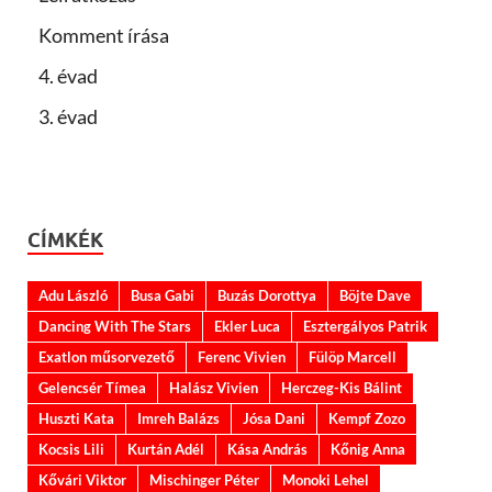
Komment írása
4. évad
3. évad
CÍMKÉK
Adu László
Busa Gabi
Buzás Dorottya
Böjte Dave
Dancing With The Stars
Ekler Luca
Esztergályos Patrik
Exatlon műsorvezető
Ferenc Vivien
Fülöp Marcell
Gelencsér Tímea
Halász Vivien
Herczeg-Kis Bálint
Huszti Kata
Imreh Balázs
Jósa Dani
Kempf Zozo
Kocsis Lili
Kurtán Adél
Kása András
Kőnig Anna
Kővári Viktor
Mischinger Péter
Monoki Lehel