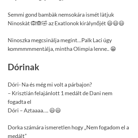
Semmi gond bambàk nemsokára ismét làtjuk
Ninoskàt 🙉🙈🤣 az Exatlonok kiràlynőjét 😃😃😃
Ninoszka megcsinàlja megint…Palk Laci úgy
kommmmmentàlja, mintha Olimpia lenne.. 😁
Dórinak
Dóri- Na és még mi volt a párbajon?
– Krisztián felajánlott 1 medált de Dani nem
fogadta el
Dóri – Aztaaaa…. 😃😃
Dorka számára ismeretlen hogy „Nem fogadom el a
medált”