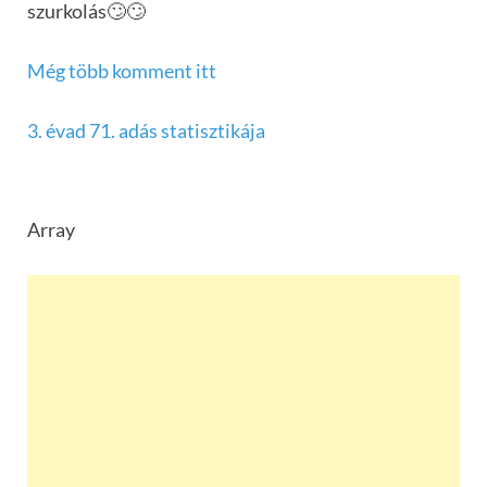
szurkolás🙄🙄
Még több komment itt
3. évad 71. adás statisztikája
Array