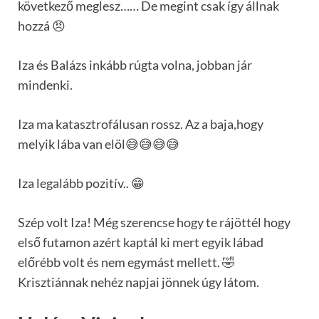
következő meglesz…… De megint csak így állnak
hozzá 😠
Iza és Balázs inkább rúgta volna, jobban jár
mindenki.
Iza ma katasztrofálusan rossz. Az a baja,hogy
melyik lába van elöl😅😅😅😅
Iza legalább pozitív.. 😁
Szép volt Iza! Még szerencse hogy te rájöttél hogy
első futamon azért kaptál ki mert egyik lábad
előrébb volt és nem egymást mellett. 🤣
Krisztiánnak nehéz napjai jönnek úgy látom.