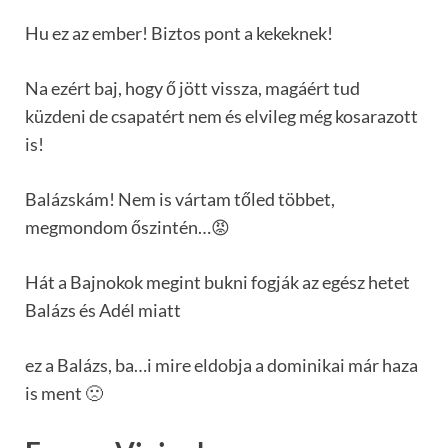
Hu ez az ember! Biztos pont a kekeknek!
Na ezért baj, hogy ő jött vissza, magáért tud
küzdeni de csapatért nem és elvileg még kosarazott
is!
Balázskám! Nem is vártam tőled többet,
megmondom őszintén…😡
Hát a Bajnokok megint bukni fogják az egész hetet
Balázs és Adél miatt
ez a Balázs, ba…i mire eldobja a dominikai már haza
is ment 🙁