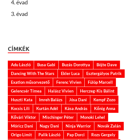
4. évad
3. évad
CÍMKÉK
Adu László
Busa Gabi
Buzás Dorottya
Böjte Dave
Dancing With The Stars
Ekler Luca
Esztergályos Patrik
Exatlon műsorvezető
Ferenc Vivien
Fülöp Marcell
Gelencsér Tímea
Halász Vivien
Herczeg-Kis Bálint
Huszti Kata
Imreh Balázs
Jósa Dani
Kempf Zozo
Kocsis Lili
Kurtán Adél
Kása András
Kőnig Anna
Kővári Viktor
Mischinger Péter
Monoki Lehel
Móricz Dani
Nagy Dani
Ninja Warrior
Novák Zalán
Origo Limit
Palik László
Pap Dorci
Rozs Gergely