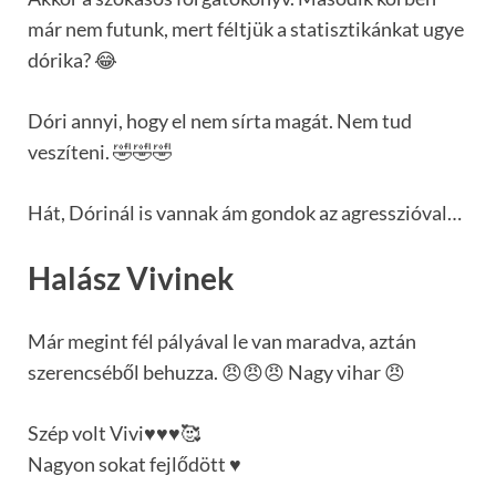
már nem futunk, mert féltjük a statisztikánkat ugye
dórika? 😂
Dóri annyi, hogy el nem sírta magát. Nem tud
veszíteni. 🤣🤣🤣
Hát, Dórinál is vannak ám gondok az agresszióval…
Halász Vivinek
Már megint fél pályával le van maradva, aztán
szerencséből behuzza. 😠😠😠 Nagy vihar 😠
Szép volt Vivi♥️♥️♥️🥰
Nagyon sokat fejlődött ♥️