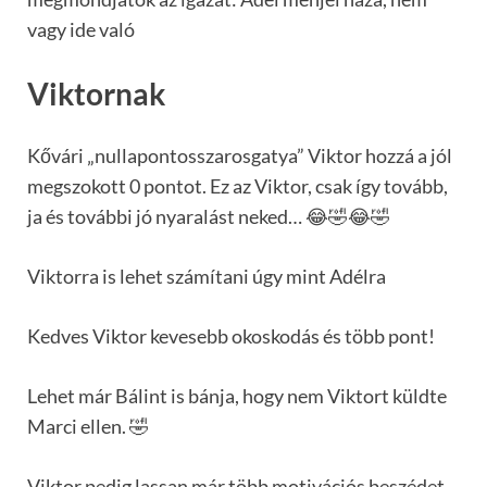
vagy ide való
Viktornak
Kővári „nullapontosszarosgatya” Viktor hozzá a jól
megszokott 0 pontot. Ez az Viktor, csak így tovább,
ja és további jó nyaralást neked… 😂🤣😂🤣
Viktorra is lehet számítani úgy mint Adélra
Kedves Viktor kevesebb okoskodás és több pont!
Lehet már Bálint is bánja, hogy nem Viktort küldte
Marci ellen. 🤣
Viktor pedig lassan már több motivációs beszédet