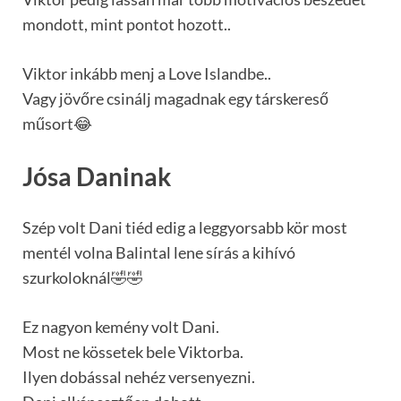
mondott, mint pontot hozott..
Viktor inkább menj a Love Islandbe..
Vagy jövőre csinálj magadnak egy társkereső
műsort😂
Jósa Daninak
Szép volt Dani tiéd edig a leggyorsabb kör most
mentél volna Balintal lene sírás a kihívó
szurkoloknál🤣🤣
Ez nagyon kemény volt Dani.
Most ne kössetek bele Viktorba.
Ilyen dobással nehéz versenyezni.