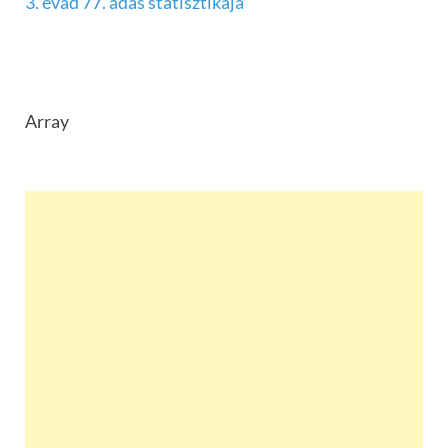
3. évad 77. adás statisztikája
Array