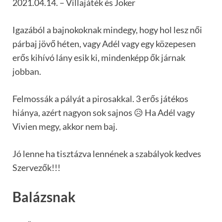
2021.04.14. – Villajáték és Joker
Igazából a bajnokoknak mindegy, hogy hol lesz női
párbaj jövő héten, vagy Adél vagy egy közepesen
erős kihívó lány esik ki, mindenképp ők járnak
jobban.
Felmossák a pályát a pirosakkal. 3 erős játékos
hiánya, azért nagyon sok sajnos 😥 Ha Adél vagy
Vivien megy, akkor nem baj.
Jó lenne ha tisztázva lennének a szabályok kedves
Szervezők!!!
Balázsnak