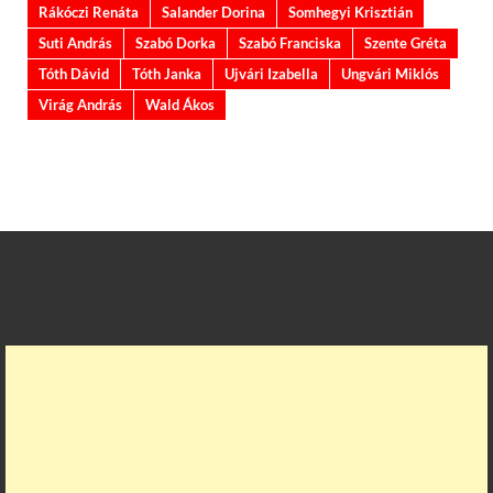
Rákóczi Renáta
Salander Dorina
Somhegyi Krisztián
Suti András
Szabó Dorka
Szabó Franciska
Szente Gréta
Tóth Dávid
Tóth Janka
Ujvári Izabella
Ungvári Miklós
Virág András
Wald Ákos