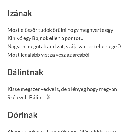
Izának
Most először tudok örülni hogy megnyerte egy
Kihivó egy Bajnok ellen a pontot..
Nagyon megutaltam Izat, szája van de tehetsege 0
Most legalább vissza vesz az arcából
Bálintnak
Kissé megszenvedve is, de a lényeg hogy megvan!
Szép volt Bálint! ✌
Dórinak
Akkor a szokásos forgatókönyv. Második körben