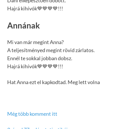
Dani elképesztően dobott.
Hajrá kihívók💙💙💙💙!!!
Annának
Mi van már megint Anna?
A teljesítményed megint rövid zárlatos.
Ennél te sokkal jobban dobsz.
Hajrá kihívók💙💙💙💙!!!
Hat Anna ezt el kapkodtad. Meg lett volna
Még több komment itt