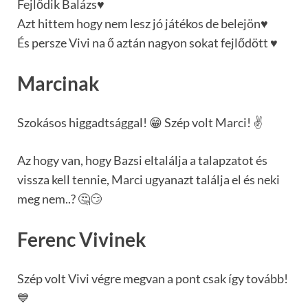
Fejlődik Balázs♥️
Azt hittem hogy nem lesz jó játékos de belejön♥️
És persze Vivi na ő aztán nagyon sokat fejlődött ♥️
Marcinak
Szokásos higgadtsággal! 😁 Szép volt Marci! ✌
Az hogy van, hogy Bazsi eltalálja a talapzatot és
vissza kell tennie, Marci ugyanazt találja el és neki
meg nem..? 🤔😏
Ferenc Vivinek
Szép volt Vivi végre megvan a pont csak így tovább!
💙