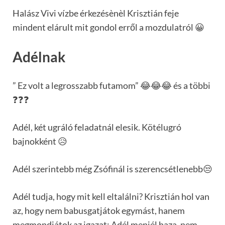
Halász Vivi vízbe érkezésènèl Krisztián feje
mindent elárult mit gondol erről a mozdulatról 😀
Adélnak
” Ez volt a legrosszabb futamom” 😂😂😂 és a többi
❓❓❓
Adél, két ugráló feladatnál elesik. Kötélugró
bajnokként 😥
Adél szerintebb még Zsófinál is szerencsétlenebb😒
Adél tudja, hogy mit kell eltalálni? Krisztián hol van
az, hogy nem babusgatjátok egymást, hanem
megmondjátok az igazat: Adél menjél haza, nem