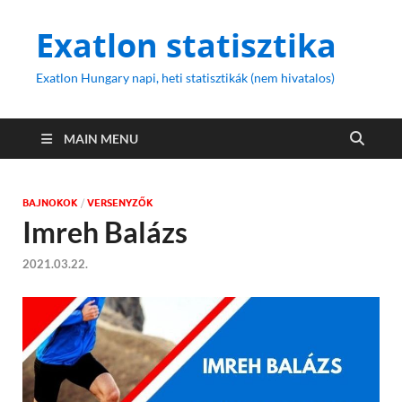
Exatlon statisztika
Exatlon Hungary napi, heti statisztikák (nem hivatalos)
MAIN MENU
BAJNOKOK
/
VERSENYZŐK
Imreh Balázs
2021.03.22.