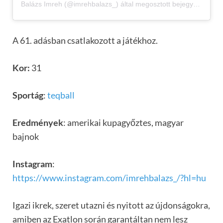
Balázs Imreh (@imrehbalazs_) által megosztott bejegyzés
A 61. adásban csatlakozott a játékhoz.
Kor:
31
Sportág
:
teqball
Eredmények
: amerikai kupagyőztes, magyar
bajnok
Instagram
:
https://www.instagram.com/imrehbalazs_/?hl=hu
Igazi ikrek, szeret utazni és nyitott az újdonságokra,
amiben az Exatlon során garantáltan nem lesz