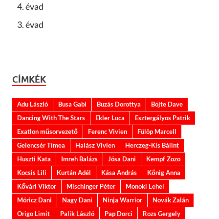
4. évad
3. évad
CÍMKÉK
Adu László
Busa Gabi
Buzás Dorottya
Böjte Dave
Dancing With The Stars
Ekler Luca
Esztergályos Patrik
Exatlon műsorvezető
Ferenc Vivien
Fülöp Marcell
Gelencsér Tímea
Halász Vivien
Herczeg-Kis Bálint
Huszti Kata
Imreh Balázs
Jósa Dani
Kempf Zozo
Kocsis Lili
Kurtán Adél
Kása András
Kőnig Anna
Kővári Viktor
Mischinger Péter
Monoki Lehel
Móricz Dani
Nagy Dani
Ninja Warrior
Novák Zalán
Origo Limit
Palik László
Pap Dorci
Rozs Gergely