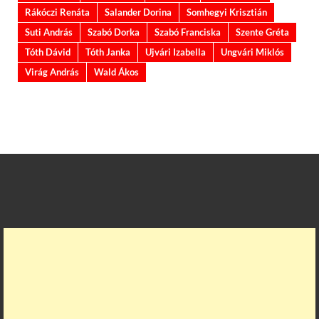
Rákóczi Renáta
Salander Dorina
Somhegyi Krisztián
Suti András
Szabó Dorka
Szabó Franciska
Szente Gréta
Tóth Dávid
Tóth Janka
Ujvári Izabella
Ungvári Miklós
Virág András
Wald Ákos