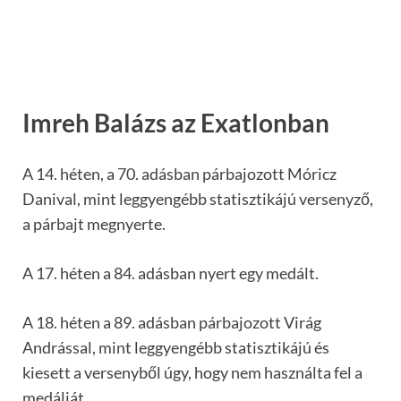
Imreh Balázs az Exatlonban
A 14. héten, a 70. adásban párbajozott Móricz
Danival, mint leggyengébb statisztikájú versenyző,
a párbajt megnyerte.
A 17. héten a 84. adásban nyert egy medált.
A 18. héten a 89. adásban párbajozott Virág
Andrással, mint leggyengébb statisztikájú és
kiesett a versenyből úgy, hogy nem használta fel a
medálját.