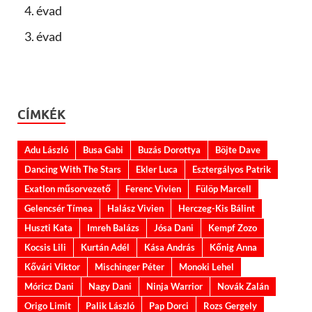
4. évad
3. évad
CÍMKÉK
Adu László
Busa Gabi
Buzás Dorottya
Böjte Dave
Dancing With The Stars
Ekler Luca
Esztergályos Patrik
Exatlon műsorvezető
Ferenc Vivien
Fülöp Marcell
Gelencsér Tímea
Halász Vivien
Herczeg-Kis Bálint
Huszti Kata
Imreh Balázs
Jósa Dani
Kempf Zozo
Kocsis Lili
Kurtán Adél
Kása András
Kőnig Anna
Kővári Viktor
Mischinger Péter
Monoki Lehel
Móricz Dani
Nagy Dani
Ninja Warrior
Novák Zalán
Origo Limit
Palik László
Pap Dorci
Rozs Gergely