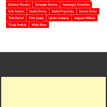
Rákóczi Renáta
Salander Dorina
Somhegyi Krisztián
Suti András
Szabó Dorka
Szabó Franciska
Szente Gréta
Tóth Dávid
Tóth Janka
Ujvári Izabella
Ungvári Miklós
Virág András
Wald Ákos