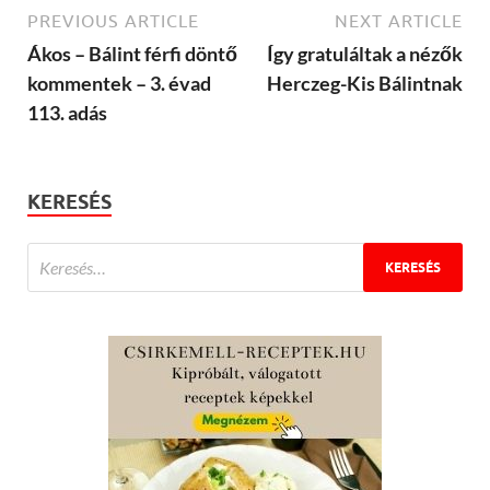
PREVIOUS ARTICLE
NEXT ARTICLE
Ákos – Bálint férfi döntő
Így gratuláltak a nézők
kommentek – 3. évad
Herczeg-Kis Bálintnak
113. adás
KERESÉS