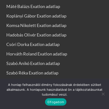
Máté Balázs Exatlon adatlap
Koplányi Gábor Exatlon adatlap
Komsa Nikolett Exatlon adatlap
Hadobás Olivér Exatlon adatlap
Csóri Dorka Exatlon adatlap
Horváth Roland Exatlon adatlap
Szabó Anikó Exatlon adatlap
Szabó Réka Exatlon adatlap
A honlap felhasználói élmény fokozásának érdekében sütiket
alkalmazunk. A honlapunk használatával ön a tájékoztatásunkat
tudomásul veszi.
Exatlon statisztikák
Elfogadom
Powered by
WordPress
and
HitMag
.