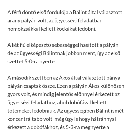
A férfi döntő első fordulója a Bálint által választott
arany pályán volt, az ügyességi feladatban
homokzsákkal kellett kockákat ledobni.
A két fiú elképesztő sebességgel hasított a pályán,
de az ügyességi Bálintnak jobban ment, így az első
szettet 5-0-ra nyerte.
A második szettben az Ákos által választott bánya
pályán csaptak össze. Ezen a pályán Ákos különösen
gyors volt, és mindig jelentős előnnyel érkezett az
ügyességi feladathoz, ahol dobófával kellett
totemeket ledobniuk. Az ügyességiben Bálint ismét
koncentráltabb volt, még úgy is hogy hátránnyal
érkezett a dobófákhoz, és 5-3-ra megnyerte a