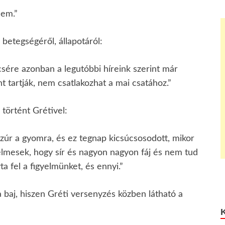
sem.”
 betegségéről, állapotáról:
csére azonban a legutóbbi híreink szerint már
tartják, nem csatlakozhat a mai csatához.”
 történt Grétivel:
szúr a gyomra, és ez tegnap kicsúcsosodott, mikor
yelmesek, hogy sír és nagyon nagyon fáj és nem tud
a fel a figyelmünket, és ennyi.”
baj, hiszen Gréti versenyzés közben látható a