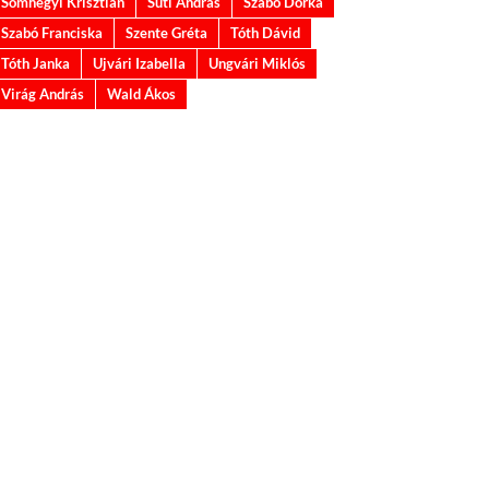
Somhegyi Krisztián
Suti András
Szabó Dorka
Szabó Franciska
Szente Gréta
Tóth Dávid
Tóth Janka
Ujvári Izabella
Ungvári Miklós
Virág András
Wald Ákos