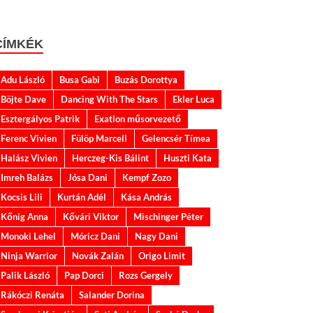
CÍMKÉK
Adu László
Busa Gabi
Buzás Dorottya
Böjte Dave
Dancing With The Stars
Ekler Luca
Esztergályos Patrik
Exatlon műsorvezető
Ferenc Vivien
Fülöp Marcell
Gelencsér Tímea
Halász Vivien
Herczeg-Kis Bálint
Huszti Kata
Imreh Balázs
Jósa Dani
Kempf Zozo
Kocsis Lili
Kurtán Adél
Kása András
Kőnig Anna
Kővári Viktor
Mischinger Péter
Monoki Lehel
Móricz Dani
Nagy Dani
Ninja Warrior
Novák Zalán
Origo Limit
Palik László
Pap Dorci
Rozs Gergely
Rákóczi Renáta
Salander Dorina