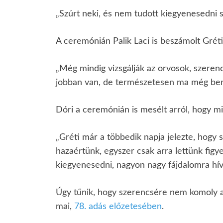
„Szúrt neki, és nem tudott kiegyenesedni 
A ceremónián Palik Laci is beszámolt Gréti
„Még mindig vizsgálják az orvosok, szeren
jobban van, de természetesen ma még bent 
Dóri a ceremónián is mesélt arról, hogy mi
„Gréti már a többedik napja jelezte, hogy 
hazaértünk, egyszer csak arra lettünk fig
kiegyenesedni, nagyon nagy fájdalomra hívt
Úgy tűnik, hogy szerencsére nem komoly a 
mai,
78. adás előzetesében
.