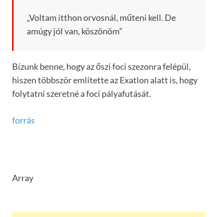
„Voltam itthon orvosnál, műteni kell. De
amúgy jól van, köszönöm”
Bízunk benne, hogy az őszi foci szezonra felépül,
hiszen többször említette az Exatlon alatt is, hogy
folytatni szeretné a foci pályafutását.
forrás
Array