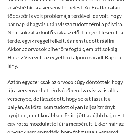
kevésbé bírta a verseny terhelést. Az Exatlon alatt
többször is volt problémája térdével, de volt, hogy
pár nap kihagyás után vissza tudott térni a pályára.
Nem sokkal a döntő szakasz előtt megint lesérült a
térde, egyik reggel felkelt, és nem tudott ráállni.
Akkor az orvosok pihenőre fogták, emiatt sokáig
Halász Vivi volt az egyetlen talpon maradt Bajnok
lány.
Aztán egyszer csak az orvosok úgy döntöttek, hogy
újra versenyezhet térdvédőben. Iza vissza is állt a
versenybe, de látszódott, hogy sokat lassult a
pályán, és közel sem tudott olyan teljesítményt
nyújtani, mint korábban. És itt jött az újbb baj, mert
egy rossz mozdulattól újra megsérült. Ekkor már az
orvosok sem engedték, hogy folytassa a versenyt.