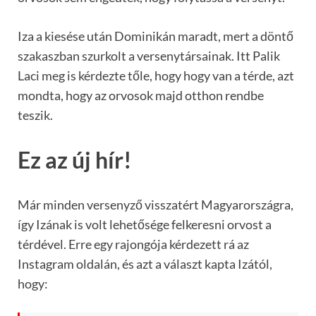
Iza a kiesése után Dominikán maradt, mert a döntő
szakaszban szurkolt a versenytársainak. Itt Palik
Laci meg is kérdezte tőle, hogy hogy van a térde, azt
mondta, hogy az orvosok majd otthon rendbe
teszik.
Ez az új hír!
Már minden versenyző visszatért Magyarországra,
így Izának is volt lehetősége felkeresni orvost a
térdével. Erre egy rajongója kérdezett rá az
Instagram oldalán, és azt a választ kapta Izától,
hogy: