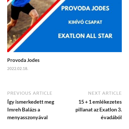
Provoda Jodes
2022.02.18.
PREVIOUS ARTICLE
NEXT ARTICLE
Így ismerkedett meg
15 + 1 emlékezetes
Imreh Balázs a
pillanat az Exatlon 3.
menyasszonyával
évadából