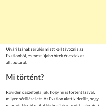
Ujvári Izának sérülés miatt kell távoznia az
Exatlonból, és most újabb hírek érkeztek az
állapotáról.
Mi történt?
Röviden összefoglaljuk, hogy mi is történt Izával,
milyen sérülése lett. Az Exatlon alatt kiderült, hogy
mindkét térdét műtötték korábban, ezért valószínű