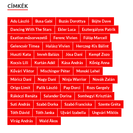
CÍMKÉK
Adu László
Busa Gabi
Buzás Dorottya
Böjte Dave
Dancing With The Stars
Ekler Luca
Esztergályos Patrik
Exatlon műsorvezető
Ferenc Vivien
Fülöp Marcell
Gelencsér Tímea
Halász Vivien
Herczeg-Kis Bálint
Huszti Kata
Imreh Balázs
Jósa Dani
Kempf Zozo
Kocsis Lili
Kurtán Adél
Kása András
Kőnig Anna
Kővári Viktor
Mischinger Péter
Monoki Lehel
Móricz Dani
Nagy Dani
Ninja Warrior
Novák Zalán
Origo Limit
Palik László
Pap Dorci
Rozs Gergely
Rákóczi Renáta
Salander Dorina
Somhegyi Krisztián
Suti András
Szabó Dorka
Szabó Franciska
Szente Gréta
Tóth Dávid
Tóth Janka
Ujvári Izabella
Ungvári Miklós
Virág András
Wald Ákos