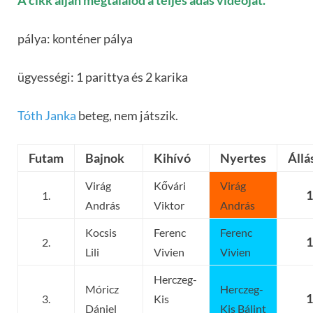
A cikk alján megtalálod a teljes adás videóját.
pálya: konténer pálya
ügyességi: 1 parittya és 2 karika
Tóth Janka
beteg, nem játszik.
Futam
Bajnok
Kihívó
Nyertes
Állá
Virág
Kővári
Virág
1
1.
András
Viktor
András
Kocsis
Ferenc
Ferenc
1
2.
Lili
Vivien
Vivien
Herczeg-
Móricz
Herczeg-
1
3.
Kis
Dániel
Kis Bálint