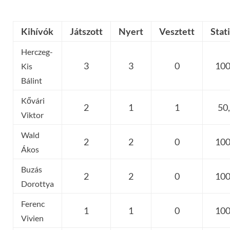
Kihívók
Játszott
Nyert
Vesztett
Stat
Herczeg-
3
3
0
100
Kis
Bálint
Kővári
2
1
1
50
Viktor
Wald
2
2
0
100
Ákos
Buzás
2
2
0
100
Dorottya
Ferenc
1
1
0
100
Vivien