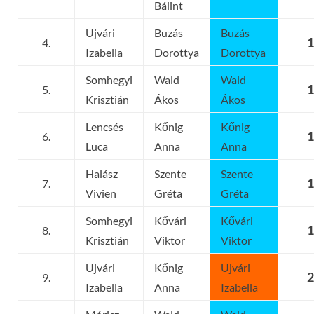
Bálint
Ujvári
Buzás
Buzás
1
4.
Izabella
Dorottya
Dorottya
Somhegyi
Wald
Wald
1
5.
Krisztián
Ákos
Ákos
Lencsés
Kőnig
Kőnig
1
6.
Luca
Anna
Anna
Halász
Szente
Szente
1
7.
Vivien
Gréta
Gréta
Somhegyi
Kővári
Kővári
1
8.
Krisztián
Viktor
Viktor
Ujvári
Kőnig
Ujvári
2
9.
Izabella
Anna
Izabella