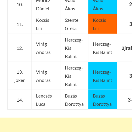
Móricz
Wald
Wald
2
10.
Dániel
Ákos
Ákos
Kocsis
Szente
Kocsis
3
11.
Lili
Gréta
Lili
Herczeg-
Virág
Herczeg-
újra
12.
Kis
András
Kis Bálint
Bálint
Herczeg-
13.
Virág
Herczeg-
3
Kis
joker
András
Kis Bálint
Bálint
Lencsés
Buzás
Buzás
3
14.
Luca
Dorottya
Dorottya