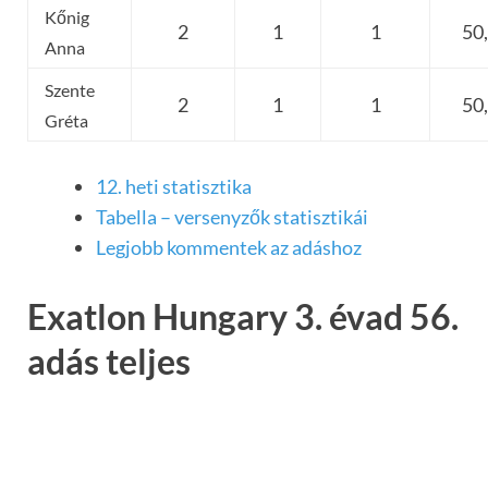
Kőnig
2
1
1
50
Anna
Szente
2
1
1
50
Gréta
12. heti statisztika
Tabella – versenyzők statisztikái
Legjobb kommentek az adáshoz
Exatlon Hungary 3. évad 56.
adás teljes