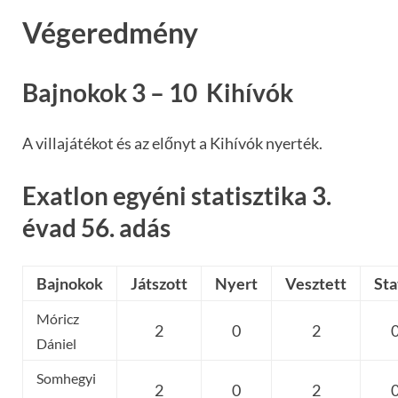
Végeredmény
Bajnokok 3 – 10 Kihívók
A villajátékot és az előnyt a Kihívók nyerték.
Exatlon egyéni statisztika 3.
évad 56. adás
Bajnokok
Játszott
Nyert
Vesztett
Sta
Móricz
2
0
2
Dániel
Somhegyi
2
0
2