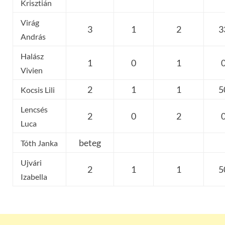
Krisztián
Virág
3
1
2
3
András
Halász
1
0
1
Vivien
2
1
1
5
Kocsis Lili
Lencsés
2
0
2
Luca
beteg
Tóth Janka
Ujvári
2
1
1
5
Izabella