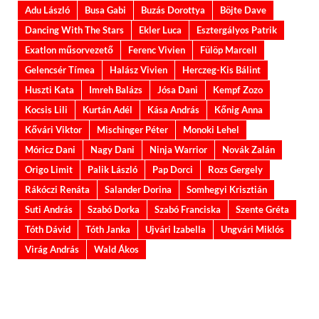
Adu László
Busa Gabi
Buzás Dorottya
Böjte Dave
Dancing With The Stars
Ekler Luca
Esztergályos Patrik
Exatlon műsorvezető
Ferenc Vivien
Fülöp Marcell
Gelencsér Tímea
Halász Vivien
Herczeg-Kis Bálint
Huszti Kata
Imreh Balázs
Jósa Dani
Kempf Zozo
Kocsis Lili
Kurtán Adél
Kása András
Kőnig Anna
Kővári Viktor
Mischinger Péter
Monoki Lehel
Móricz Dani
Nagy Dani
Ninja Warrior
Novák Zalán
Origo Limit
Palik László
Pap Dorci
Rozs Gergely
Rákóczi Renáta
Salander Dorina
Somhegyi Krisztián
Suti András
Szabó Dorka
Szabó Franciska
Szente Gréta
Tóth Dávid
Tóth Janka
Ujvári Izabella
Ungvári Miklós
Virág András
Wald Ákos