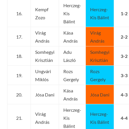
Herczeg-
Kempf
Herczeg-
16.
Kis
1-2
Zozo
Kis Bálint
Bálint
Virág
Kása
Virág
17.
2-2
András
András
András
Somhegyi
Adu
Somhegyi
18.
3-2
Krisztián
László
Krisztián
Ungvári
Rozs
Rozs
19.
3-3
Miklós
Gergely
Gergely
Kása
20.
Jósa Dani
Jósa Dani
4-3
András
Herczeg-
Virág
Herczeg-
21.
Kis
4-4
András
Kis Bálint
Bálint