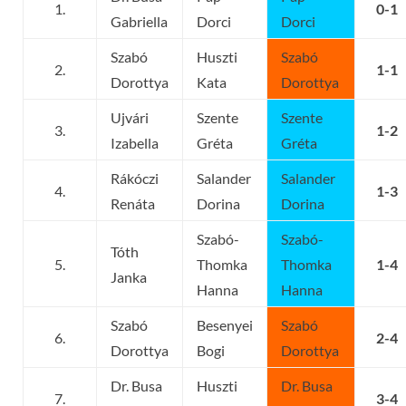
1.
0-1
Gabriella
Dorci
Dorci
Szabó
Huszti
Szabó
2.
1-1
Dorottya
Kata
Dorottya
Ujvári
Szente
Szente
3.
1-2
Izabella
Gréta
Gréta
Rákóczi
Salander
Salander
4.
1-3
Renáta
Dorina
Dorina
Szabó-
Szabó-
Tóth
5.
Thomka
Thomka
1-4
Janka
Hanna
Hanna
Szabó
Besenyei
Szabó
6.
2-4
Dorottya
Bogi
Dorottya
Dr. Busa
Huszti
Dr. Busa
7.
3-4