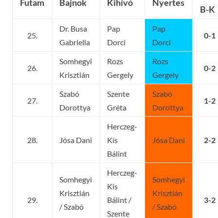
Futam
Bajnok
Kihívó
Nyertes
B-K
Dr. Busa
Pap
Pap
25.
0-1
Gabriella
Dorci
Dorci
Somhegyi
Rozs
Rozs
26.
0-2
Krisztián
Gergely
Gergely
Szabó
Szente
Szabó
27.
1-2
Dorottya
Gréta
Dorottya
Herczeg-
28.
Jósa Dani
Kis
Jósa Dani
2-2
Bálint
Herczeg-
Somhegyi
Somhegyi
Kis
Krisztián
Krisztián
29.
Bálint /
3-2
/ Szabó
/ Szabó
Szente