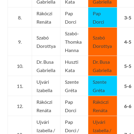
Gabriella
Kata
Gabriella
Rákóczi
Pap
Pap
8.
3-5
Renáta
Dorci
Dorci
Szabó-
Szabó
Szabó
9.
Thomka
4-5
Dorottya
Dorottya
Hanna
Dr. Busa
Huszti
Dr. Busa
10.
5-5
Gabriella
Kata
Gabriella
Ujvári
Szente
Szente
11.
5-6
Izabella
Gréta
Gréta
Rákóczi
Pap
Rákóczi
12.
6-6
Renáta
Dorci
Renáta
Ujvári
Pap
Ujvári
Izabella /
Dorci /
Izabella /