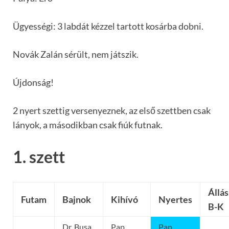
Ügyességi: 3 labdát kézzel tartott kosárba dobni.
Novák Zalán sérült, nem játszik.
Újdonság!
2 nyert szettig versenyeznek, az első szettben csak
lányok, a másodikban csak fiúk futnak.
1. szett
Állás
Futam
Bajnok
Kihívó
Nyertes
B-K
Dr. Busa
Pap
Pap