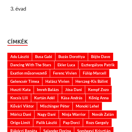
3. évad
CÍMKÉK
Adu László
Busa Gabi
Buzás Dorottya
Böjte Dave
Dancing With The Stars
Ekler Luca
Esztergályos Patrik
Exatlon műsorvezető
Ferenc Vivien
Fülöp Marcell
Gelencsér Tímea
Halász Vivien
Herczeg-Kis Bálint
Huszti Kata
Imreh Balázs
Jósa Dani
Kempf Zozo
Kocsis Lili
Kurtán Adél
Kása András
Kőnig Anna
Kővári Viktor
Mischinger Péter
Monoki Lehel
Móricz Dani
Nagy Dani
Ninja Warrior
Novák Zalán
Origo Limit
Palik László
Pap Dorci
Rozs Gergely
Rákóczi Renáta
Salander Dorina
Somhegyi Krisztián