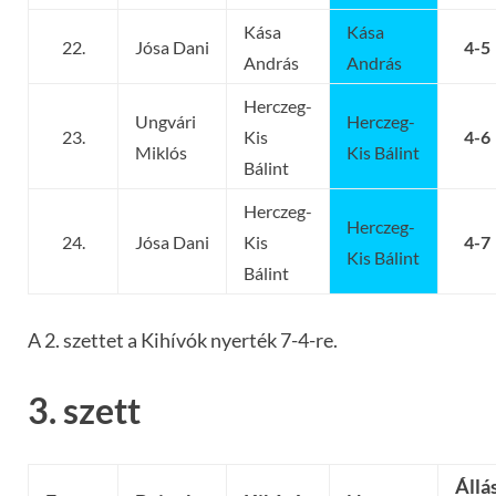
Kása
Kása
22.
Jósa Dani
4-5
András
András
Herczeg-
Ungvári
Herczeg-
23.
Kis
4-6
Miklós
Kis Bálint
Bálint
Herczeg-
Herczeg-
24.
Jósa Dani
Kis
4-7
Kis Bálint
Bálint
A 2. szettet a Kihívók nyerték 7-4-re.
3. szett
Állá