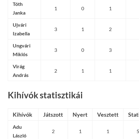
Tóth
1
0
1
Janka
Ujvári
3
1
2
Izabella
Ungvári
3
0
3
Miklós
Virág
2
1
1
András
Kihívók statisztikái
Kihívók
Játszott
Nyert
Vesztett
Stat
Adu
2
1
1
László