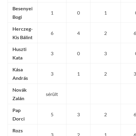
Besenyei
1
0
1
Bogi
Herczeg-
6
4
2
Kis Bálint
Huszti
3
0
3
Kata
Kása
3
1
2
András
Novák
sérült
Zalán
Pap
5
3
2
Dorci
Rozs
3
2
1