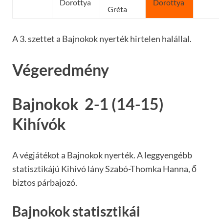
Dorottya
Dorottya
Gréta
A 3. szettet a Bajnokok nyerték hirtelen halállal.
Végeredmény
Bajnokok 2-1 (14-15)
Kihívók
A végjátékot a Bajnokok nyerték. A leggyengébb
statisztikájú Kihívó lány Szabó-Thomka Hanna, ő
biztos párbajozó.
Bajnokok statisztikái