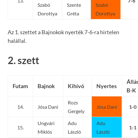
13.
7-6
Szabó
Szente
Szabó
Dorottya
Gréta
Dorottya
Az 1. szettet a Bajnokok nyerték 7-6-ra hirtelen
halállal.
2. szett
Állá
Futam
Bajnok
Kihívó
Nyertes
B-K
Rozs
14.
Jósa Dani
Jósa Dani
1-0
Gergely
Ungvári
Adu
Adu
15.
1-1
Miklós
László
László