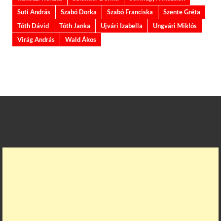
Suti András
Szabó Dorka
Szabó Franciska
Szente Gréta
Tóth Dávid
Tóth Janka
Ujvári Izabella
Ungvári Miklós
Virág András
Wald Ákos