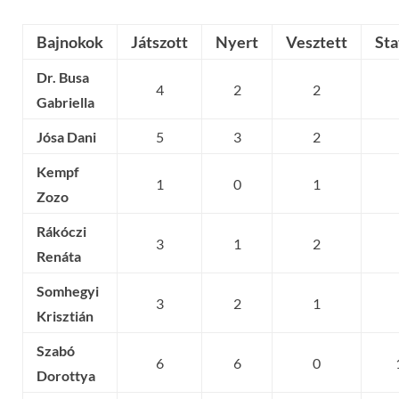
Bajnokok
Játszott
Nyert
Vesztett
Sta
Dr. Busa
4
2
2
Gabriella
Jósa Dani
5
3
2
Kempf
1
0
1
Zozo
Rákóczi
3
1
2
Renáta
Somhegyi
3
2
1
Krisztián
Szabó
6
6
0
Dorottya