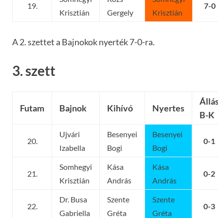
19.
7-0
Krisztián
Gergely
Krisztián
A 2. szettet a Bajnokok nyerték 7-0-ra.
3. szett
Állá
Futam
Bajnok
Kihívó
Nyertes
B-K
Ujvári
Besenyei
Besenyei
20.
0-1
Izabella
Bogi
Bogi
Somhegyi
Kása
Kása
21.
0-2
Krisztián
András
András
Dr. Busa
Szente
Szente
22.
0-3
Gabriella
Gréta
Gréta