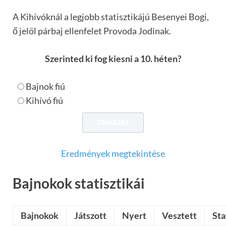
A Kihívóknál a legjobb statisztikájú Besenyei Bogi,
ő jelöl párbaj ellenfelet Provoda Jodinak.
Szerinted ki fog kiesni a 10. héten?
Bajnok fiú
Kihívó fiú
Eredmények megtekintése
Bajnokok statisztikái
Bajnokok
Játszott
Nyert
Vesztett
Sta