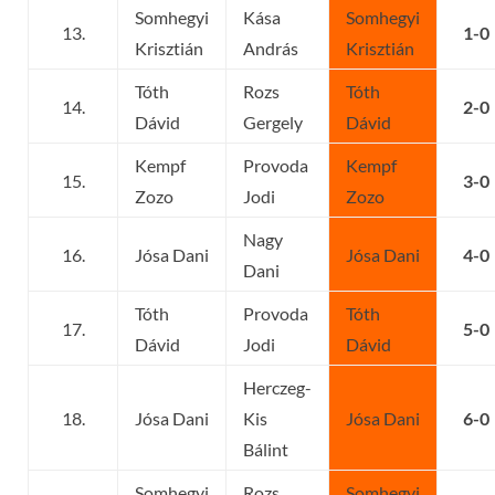
Somhegyi
Kása
Somhegyi
13.
1-0
Krisztián
András
Krisztián
Tóth
Rozs
Tóth
14.
2-0
Dávid
Gergely
Dávid
Kempf
Provoda
Kempf
15.
3-0
Zozo
Jodi
Zozo
Nagy
16.
Jósa Dani
Jósa Dani
4-0
Dani
Tóth
Provoda
Tóth
17.
5-0
Dávid
Jodi
Dávid
Herczeg-
18.
Jósa Dani
Kis
Jósa Dani
6-0
Bálint
Somhegyi
Rozs
Somhegyi