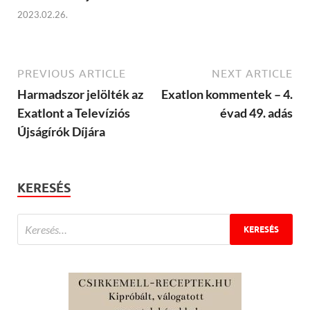
2023.02.26.
PREVIOUS ARTICLE
NEXT ARTICLE
Harmadszor jelölték az
Exatlon kommentek – 4.
Exatlont a Televíziós
évad 49. adás
Újságírók Díjára
KERESÉS