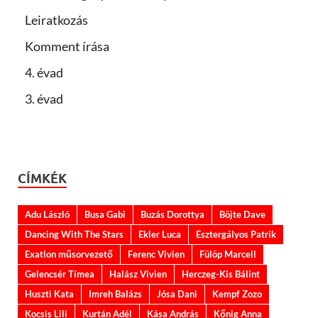
Leiratkozás
Komment írása
4. évad
3. évad
CÍMKÉK
Adu László
Busa Gabi
Buzás Dorottya
Böjte Dave
Dancing With The Stars
Ekler Luca
Esztergályos Patrik
Exatlon műsorvezető
Ferenc Vivien
Fülöp Marcell
Gelencsér Tímea
Halász Vivien
Herczeg-Kis Bálint
Huszti Kata
Imreh Balázs
Jósa Dani
Kempf Zozo
Kocsis Lili
Kurtán Adél
Kása András
Kőnig Anna