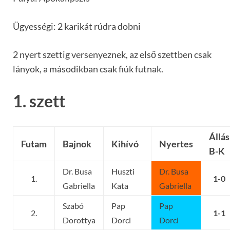
Ügyességi: 2 karikát rúdra dobni
2 nyert szettig versenyeznek, az első szettben csak
lányok, a másodikban csak fiúk futnak.
1. szett
Állás
Futam
Bajnok
Kihívó
Nyertes
B-K
Dr. Busa
Huszti
Dr. Busa
1.
1-0
Gabriella
Kata
Gabriella
Szabó
Pap
Pap
2.
1-1
Dorottya
Dorci
Dorci