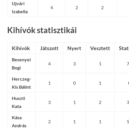
Ujvári
4
2
2
Izabella
Kihívók statisztikái
Kihívók
Játszott
Nyert
Vesztett
Stat
Besenyei
4
3
1
Bogi
Herczeg-
1
0
1
Kis Bálint
Huszti
3
1
2
Kata
Kása
2
1
1
András