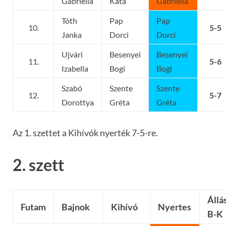
Gabriella
Kata
Gabriella
Tóth
Pap
Pap
10.
5-5
Janka
Dorci
Dorci
Ujvári
Besenyei
Besenyei
11.
5-6
Izabella
Bogi
Bogi
Szabó
Szente
Szente
12.
5-7
Dorottya
Gréta
Gréta
Az 1. szettet a Kihívók nyerték 7-5-re.
2. szett
Állá
Futam
Bajnok
Kihívó
Nyertes
B-K