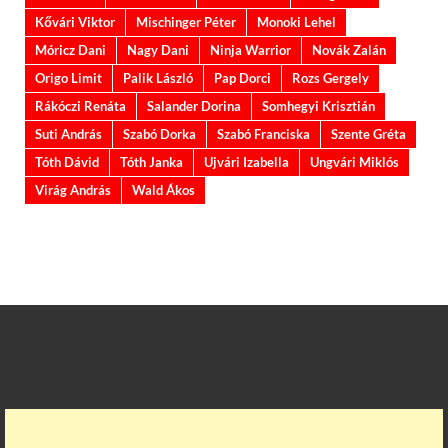
Kővári Viktor
Mischinger Péter
Monoki Lehel
Móricz Dani
Nagy Dani
Ninja Warrior
Novák Zalán
Origo Limit
Palik László
Pap Dorci
Rozs Gergely
Rákóczi Renáta
Salander Dorina
Somhegyi Krisztián
Suti András
Szabó Dorka
Szabó Franciska
Szente Gréta
Tóth Dávid
Tóth Janka
Ujvári Izabella
Ungvári Miklós
Virág András
Wald Ákos