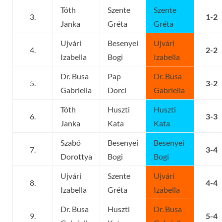
Tóth
Szente
Szente
3.
1-2
Janka
Gréta
Gréta
Ujvári
Besenyei
Ujvári
4.
2-2
Izabella
Bogi
Izabella
Dr. Busa
Pap
Dr. Busa
5.
3-2
Gabriella
Dorci
Gabriella
Tóth
Huszti
Huszti
6.
3-3
Janka
Kata
Kata
Szabó
Besenyei
Besenyei
7.
3-4
Dorottya
Bogi
Bogi
Ujvári
Szente
Ujvári
8.
4-4
Izabella
Gréta
Izabella
Dr. Busa
Huszti
Dr. Busa
9.
5-4