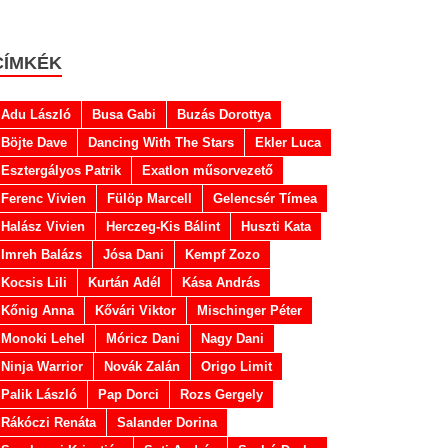
CÍMKÉK
Adu László
Busa Gabi
Buzás Dorottya
Böjte Dave
Dancing With The Stars
Ekler Luca
Esztergályos Patrik
Exatlon műsorvezető
Ferenc Vivien
Fülöp Marcell
Gelencsér Tímea
Halász Vivien
Herczeg-Kis Bálint
Huszti Kata
Imreh Balázs
Jósa Dani
Kempf Zozo
Kocsis Lili
Kurtán Adél
Kása András
Kőnig Anna
Kővári Viktor
Mischinger Péter
Monoki Lehel
Móricz Dani
Nagy Dani
Ninja Warrior
Novák Zalán
Origo Limit
Palik László
Pap Dorci
Rozs Gergely
Rákóczi Renáta
Salander Dorina