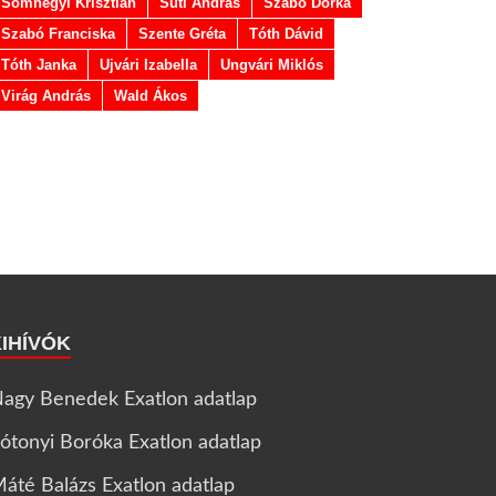
Somhegyi Krisztián
Suti András
Szabó Dorka
Szabó Franciska
Szente Gréta
Tóth Dávid
Tóth Janka
Ujvári Izabella
Ungvári Miklós
Virág András
Wald Ákos
KIHÍVÓK
agy Benedek Exatlon adatlap
ótonyi Boróka Exatlon adatlap
áté Balázs Exatlon adatlap