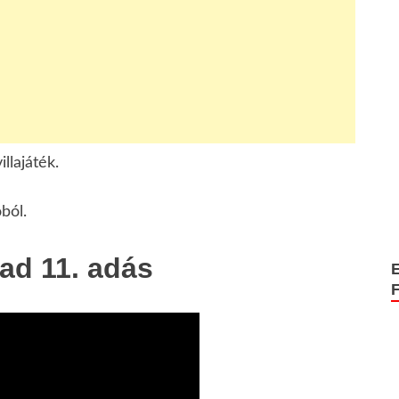
llajáték.
ból.
vad 11. adás