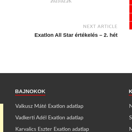
2023.02.26.
NEXT ARTICLE
Exatlon All Star értékelés – 2. hét
BAJNOKOK
Valkusz Máté Exatlon adatlap
N
Vadkerti Adél Exatlon adatlap
S
Karvalics Eszter Exatlon adatlap
M