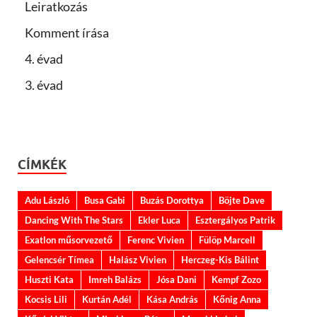
Leiratkozás
Komment írása
4. évad
3. évad
CÍMKÉK
Adu László
Busa Gabi
Buzás Dorottya
Böjte Dave
Dancing With The Stars
Ekler Luca
Esztergályos Patrik
Exatlon műsorvezető
Ferenc Vivien
Fülöp Marcell
Gelencsér Tímea
Halász Vivien
Herczeg-Kis Bálint
Huszti Kata
Imreh Balázs
Jósa Dani
Kempf Zozo
Kocsis Lili
Kurtán Adél
Kása András
Kőnig Anna