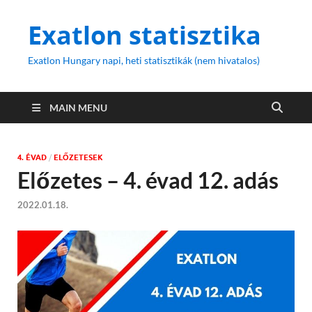
Exatlon statisztika
Exatlon Hungary napi, heti statisztikák (nem hivatalos)
MAIN MENU
4. ÉVAD
/
ELŐZETESEK
Előzetes – 4. évad 12. adás
2022.01.18.