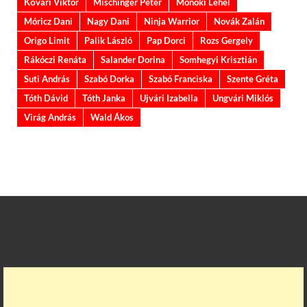
Kővári Viktor
Mischinger Péter
Monoki Lehel
Móricz Dani
Nagy Dani
Ninja Warrior
Novák Zalán
Origo Limit
Palik László
Pap Dorci
Rozs Gergely
Rákóczi Renáta
Salander Dorina
Somhegyi Krisztián
Suti András
Szabó Dorka
Szabó Franciska
Szente Gréta
Tóth Dávid
Tóth Janka
Ujvári Izabella
Ungvári Miklós
Virág András
Wald Ákos