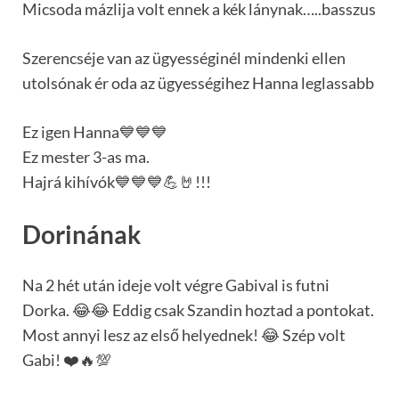
Micsoda mázlija volt ennek a kék lánynak…..basszus
Szerencséje van az ügyességinél mindenki ellen
utolsónak ér oda az ügyességihez Hanna leglassabb
Ez igen Hanna💙💙💙
Ez mester 3-as ma.
Hajrá kihívók💙💙💙💪🤘!!!
Dorinának
Na 2 hét után ideje volt végre Gabival is futni
Dorka. 😂😂 Eddig csak Szandin hoztad a pontokat.
Most annyi lesz az első helyednek! 😂 Szép volt
Gabi! ❤️🔥💯