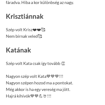
fáradva. Hiba a kor különbség az nagy.
Krisztiánnak
Szép volt Krisz❤️❤️🥰
Nem bírnak veled🥰
Katának
Szép volt Kata csak így tovább 👏
Nagyon szép volt Kata💙💙💙!!!
Nagyon szépen hozod ma a pontokat.
Még akkor is ha egy vereség ma jött.
Hajrá kihívók💙💙💪🤘!!!