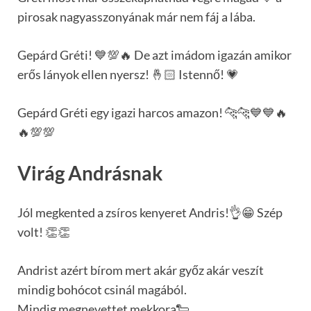
pirosak nagyasszonyának már nem fáj a lába.
Gepárd Gréti! 💙💯🔥 De azt imádom igazán amikor
erős lányok ellen nyersz! 🤞🏻 Istennő! 💗
Gepárd Gréti egy igazi harcos amazon! 🐆🐆💙💙🔥
🔥💯💯
Virág Andrásnak
Jól megkented a zsíros kenyeret Andris!👌😁 Szép
volt! 👏👏
Andrist azért bírom mert akár győz akár veszít
mindig bohócot csinál magából.
Mindig megnevettet mekkora🐑.