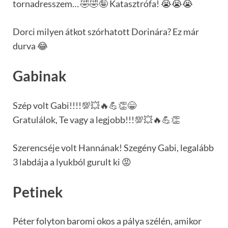
tornadresszem… 🤣🤣🤪 Katasztrófa! 😭😭😭
Dorci milyen átkot szórhatott Dorinára? Ez már
durva 😂
Gabinak
Szép volt Gabi!!!!💯💥🔥💪👏😁
Gratulálok, Te vagy a legjobb!!!💯💥🔥💪👏
Szerencséje volt Hannának! Szegény Gabi, legalább
3 labdája a lyukból gurult ki 😡
Petinek
Péter folyton baromi okos a pálya szélén, amikor