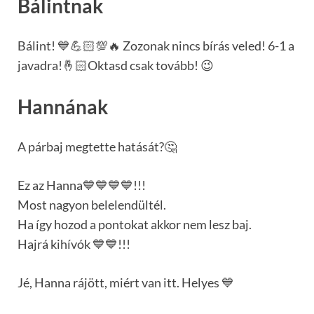
Bálintnak
Bálint! 💙💪🏻💯🔥 Zozonak nincs bírás veled! 6-1 a
javadra!🤞🏻Oktasd csak tovább! 😉
Hannának
A párbaj megtette hatását?🤔
Ez az Hanna💙💙💙💙!!!
Most nagyon belelendültél.
Ha így hozod a pontokat akkor nem lesz baj.
Hajrá kihívók 💙💙!!!
Jé, Hanna rájött, miért van itt. Helyes 💙