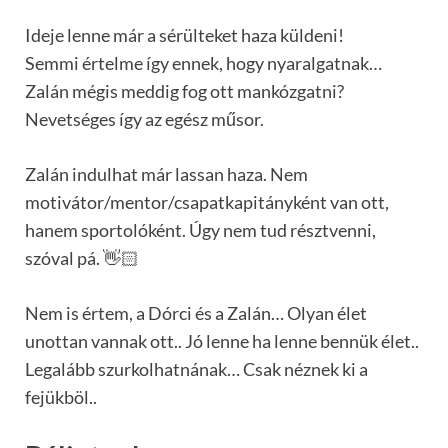
Ideje lenne már a sérülteket haza küldeni!
Semmi értelme így ennek, hogy nyaralgatnak…
Zalán mégis meddig fog ott mankózgatni?
Nevetséges így az egész műsor.
Zalán indulhat már lassan haza. Nem
motivátor/mentor/csapatkapitányként van ott,
hanem sportolóként. Úgy nem tud résztvenni,
szóval pá. 👋🏻
Nem is értem, a Dórci és a Zalán… Olyan élet
unottan vannak ott.. Jó lenne ha lenne bennük élet..
Legalább szurkolhatnának… Csak néznek ki a
fejükböl..