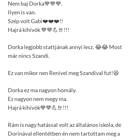
Nem baj Dorka💙💙💙.
Ilyen is van.
Szép volt Gabi❤️❤️❤️!!
Hajrá kihívók 💙💙💪🤘!!!
Dorka legjobb stattjának annyi lesz. 😂😂 Most
már nincs Szandi.
Ez van mikor nen Renivel meg Szandival fut!😆
Dorka ez ma nagyon homály.
Ez nagyon nem megy ma.
Hajrá kihívók💙💙💪🤘!!!
Rám is nagy hatással volt az általános iskola, de
Dorinával ellentétben én nem tartottam meg a