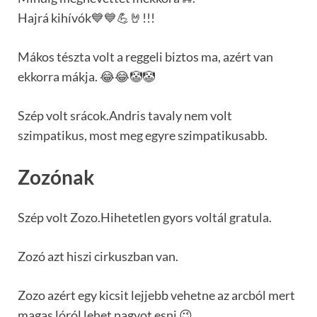
Hajrá kihívók💙💙💪🤘!!!
Mákos tészta volt a reggeli biztos ma, azért van
ekkorra mákja. 😂😂🤡🤡
Szép volt srácok.Andris tavaly nem volt
szimpatikus, most meg egyre szimpatikusabb.
Zozónak
Szép volt Zozo.Hihetetlen gyors voltál gratula.
Zozó azt hiszi cirkuszban van.
Zozo azért egy kicsit lejjebb vehetne az arcból mert
magas lóról lehet nagyot esni 😉