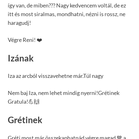
így van, de miben??? Nagy kedvencem voltál, de ez
itt és most siralmas, mondhatni, nézni is rossz, ne
haragudj!
Végre Reni! ❤️
Izának
Iza az arcból visszavehetne már.Túl nagy
Nem baj Iza, nem lehet mindig nyerni!Grétinek
Gratula!💪🙌
Grétinek
Gréti most már összekaphatnád végre magad 💙 a