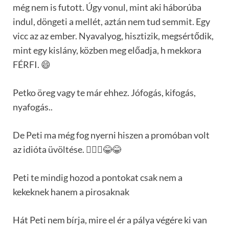
még nem is futott. Úgy vonul, mint aki háborúba
indul, döngeti a mellét, aztán nem tud semmit. Egy
vicc az az ember. Nyavalyog, hisztizik, megsértődik,
mint egy kislány, közben meg előadja, h mekkora
FÉRFI. 😄
Petko öreg vagy te már ehhez. Jófogás, kifogás,
nyafogás..
De Peti ma még fog nyerni hiszen a promóban volt
az idióta üvöltése. 🤦🏼‍♂️😂😂
Peti te mindig hozod a pontokat csak nem a
kekeknek hanem a pirosaknak
Hát Peti nem bírja, mire el ér a pálya végére ki van