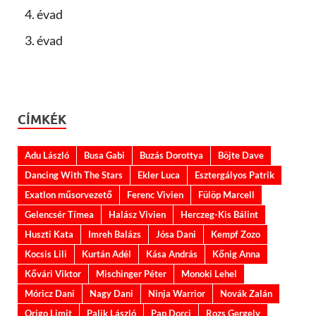
4. évad
3. évad
CÍMKÉK
Adu László
Busa Gabi
Buzás Dorottya
Böjte Dave
Dancing With The Stars
Ekler Luca
Esztergályos Patrik
Exatlon műsorvezető
Ferenc Vivien
Fülöp Marcell
Gelencsér Tímea
Halász Vivien
Herczeg-Kis Bálint
Huszti Kata
Imreh Balázs
Jósa Dani
Kempf Zozo
Kocsis Lili
Kurtán Adél
Kása András
Kőnig Anna
Kővári Viktor
Mischinger Péter
Monoki Lehel
Móricz Dani
Nagy Dani
Ninja Warrior
Novák Zalán
Origo Limit
Palik László
Pap Dorci
Rozs Gergely