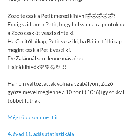
Zozo te csak a Petit mered kihívni🤣🤣🤣🤣🤣?
Eddig szidtam a Petit, hogy hol vannak a pontok de
a Zozo csak őt veszi szinte ki.
Ha Geritől kikap, Petit veszi ki, ha Bálinttól kikap
megint csak a Petit veszi ki.
De Zalánnál sem lenne másképp.
Hajrá kihívók💙💙💪🤘!!!
Ha nem változtattak volna a szabályon , Zozó
győzelmével meglenne a 10 pont ( 10 :6) így sokkal
többet futnak
Még több komment itt
4. évad 11. adás statisztikája