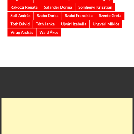
Rákóczi Renáta
Salander Dorina
Somhegyi Krisztián
Suti András
Szabó Dorka
Szabó Franciska
Szente Gréta
Tóth Dávid
Tóth Janka
Ujvári Izabella
Ungvári Miklós
Virág András
Wald Ákos