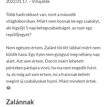
2022.01.17. – Villajáték
Több hadirokkant van, mint a második
világháborúban. Miért nem hoznak be egy szabályt,
aki kigyűjt 5 nap betegszabadságot, az nyer egy
repülőjegyet?
Nem egészen értem, Zalánt törött lábbal miért nem
küldik haza. Egy ilyen nem gyógyul meg néhány nap
alatt. Azt sem értem, Dorcit miért lehetett
pénteken párbajra vinni, ha ma nem engedik futni.
Ja, és még azt sem értem, mi a francnak kellett
megint új szabályokat hozni. Mást mindent értek.
😂
Zalánnak