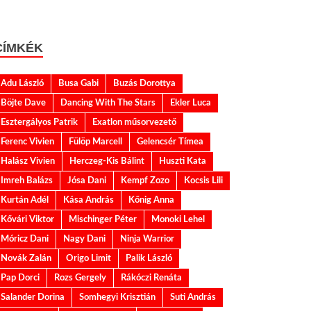
CÍMKÉK
Adu László
Busa Gabi
Buzás Dorottya
Böjte Dave
Dancing With The Stars
Ekler Luca
Esztergályos Patrik
Exatlon műsorvezető
Ferenc Vivien
Fülöp Marcell
Gelencsér Tímea
Halász Vivien
Herczeg-Kis Bálint
Huszti Kata
Imreh Balázs
Jósa Dani
Kempf Zozo
Kocsis Lili
Kurtán Adél
Kása András
Kőnig Anna
Kővári Viktor
Mischinger Péter
Monoki Lehel
Móricz Dani
Nagy Dani
Ninja Warrior
Novák Zalán
Origo Limit
Palik László
Pap Dorci
Rozs Gergely
Rákóczi Renáta
Salander Dorina
Somhegyi Krisztián
Suti András