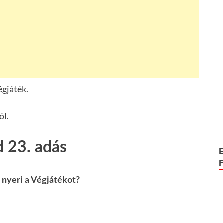
égjáték.
ól.
d 23. adás
 nyeri a Végjátékot?