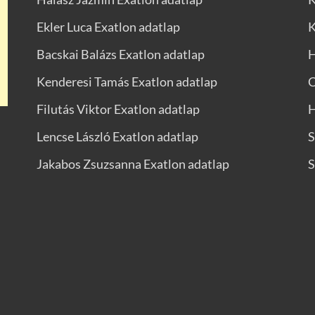
Ekler Luca Exatlon adatlap
K
Bacskai Balázs Exatlon adatlap
H
Kenderesi Tamás Exatlon adatlap
C
Filutás Viktor Exatlon adatlap
H
Lencse László Exatlon adatlap
S
Jakabos Zsuzsanna Exatlon adatlap
S