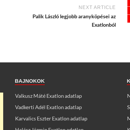
NEXT ARTICLE
Palik László legjobb aranyköpései az
Exatlonból
BAJNOKOK
Valkusz Máté Exatlon adatlap
N
Vadkerti Adél Exatlon adatlap
S
Karvalics Eszter Exatlon adatlap
M
Halász Jázmin Exatlon adatlap
K