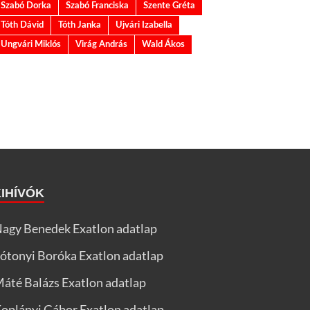
Szabó Dorka
Szabó Franciska
Szente Gréta
Tóth Dávid
Tóth Janka
Ujvári Izabella
Ungvári Miklós
Virág András
Wald Ákos
KIHÍVÓK
agy Benedek Exatlon adatlap
ótonyi Boróka Exatlon adatlap
áté Balázs Exatlon adatlap
oplányi Gábor Exatlon adatlap