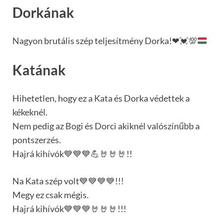
Dorkának
Nagyon brutális szép teljesítmény Dorka!
❤
💓
💯
Katának
Hihetetlen, hogy ez a Kata és Dorka védettek a
kékeknél.
Nem pedig az Bogi és Dorci akiknél valószínűbb a
pontszerzés.
Hajrá kihívók💙💙💙💪🤘🤘🤘!!
Na Kata szép volt💙💙💙💙!!!
Megy ez csak mégis.
Hajrá kihívók💙💙💙🤘🤘🤘!!!