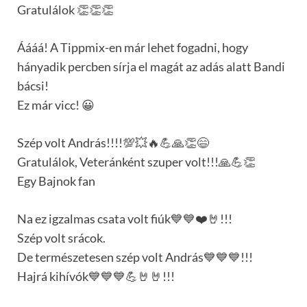
Gratulálok 👏👏👏
Áááá! A Tippmix-en már lehet fogadni, hogy
hányadik percben sírja el magát az adás alatt Bandi
bácsi!
Ez már vicc! 😀
Szép volt András!!!!💯💥🔥💪🙏👏😄
Gratulálok, Veteránként szuper volt!!!🙏💪👏
Egy Bajnok fan
Na ez igzalmas csata volt fiúk💙💙❤️🤘!!!
Szép volt srácok.
De természetesen szép volt András💙💙💙!!!
Hajrá kihívók💙💙💙💪🤘🤘!!!