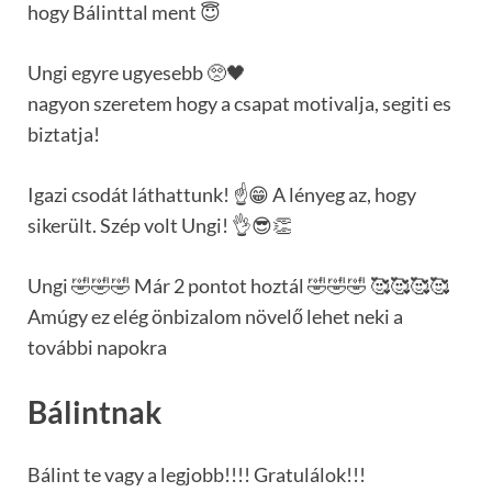
hogy Bálinttal ment 😇
Ungi egyre ugyesebb 🥺🖤
nagyon szeretem hogy a csapat motivalja, segiti es
biztatja!
Igazi csodát láthattunk! ☝️😁 A lényeg az, hogy
sikerült. Szép volt Ungi! 👌😎👏
Ungi 🤣🤣🤣 Már 2 pontot hoztál 🤣🤣🤣 🥰🥰🥰🥰
Amúgy ez elég önbizalom növelő lehet neki a
további napokra
Bálintnak
Bálint te vagy a legjobb!!!! Gratulálok!!!