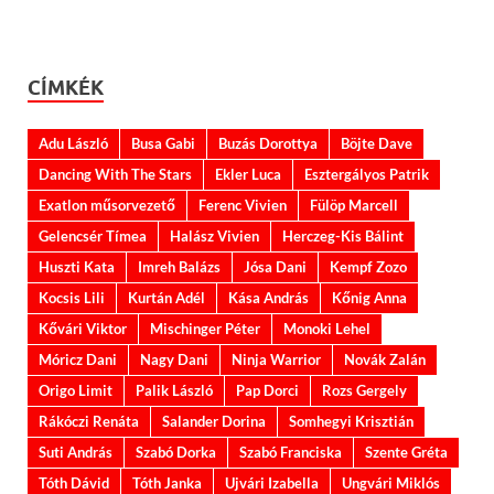
CÍMKÉK
Adu László
Busa Gabi
Buzás Dorottya
Böjte Dave
Dancing With The Stars
Ekler Luca
Esztergályos Patrik
Exatlon műsorvezető
Ferenc Vivien
Fülöp Marcell
Gelencsér Tímea
Halász Vivien
Herczeg-Kis Bálint
Huszti Kata
Imreh Balázs
Jósa Dani
Kempf Zozo
Kocsis Lili
Kurtán Adél
Kása András
Kőnig Anna
Kővári Viktor
Mischinger Péter
Monoki Lehel
Móricz Dani
Nagy Dani
Ninja Warrior
Novák Zalán
Origo Limit
Palik László
Pap Dorci
Rozs Gergely
Rákóczi Renáta
Salander Dorina
Somhegyi Krisztián
Suti András
Szabó Dorka
Szabó Franciska
Szente Gréta
Tóth Dávid
Tóth Janka
Ujvári Izabella
Ungvári Miklós