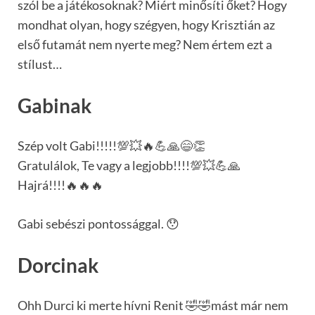
szól be a játékosoknak? Miért minősíti őket? Hogy
mondhat olyan, hogy szégyen, hogy Krisztián az
első futamát nem nyerte meg? Nem értem ezt a
stílust…
Gabinak
Szép volt Gabi!!!!!💯💥🔥💪🙏😄👏
Gratulálok, Te vagy a legjobb!!!!💯💥💪🙏
Hajrá!!!!🔥🔥🔥
Gabi sebészi pontossággal. 😯
Dorcinak
Ohh Durci ki merte hívni Renit 🤣🤣mást már nem