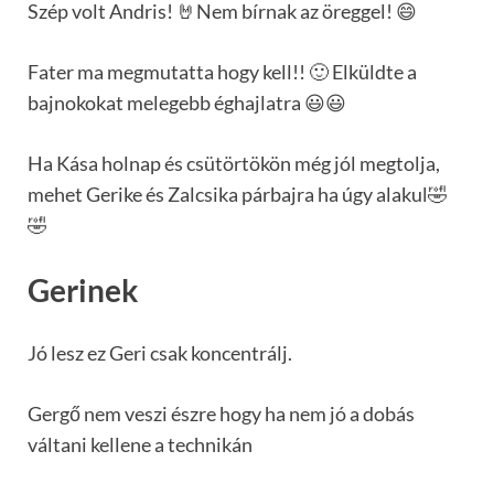
Szép volt Andris! 🤘Nem bírnak az öreggel! 😄
Fater ma megmutatta hogy kell!! 🙂 Elküldte a
bajnokokat melegebb éghajlatra 😃😃
Ha Kása holnap és csütörtökön még jól megtolja,
mehet Gerike és Zalcsika párbajra ha úgy alakul🤣
🤣
Gerinek
Jó lesz ez Geri csak koncentrálj.
Gergő nem veszi észre hogy ha nem jó a dobás
váltani kellene a technikán