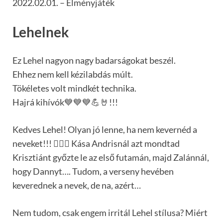
2022.02.01. – Élményjáték
Lehelnek
Ez Lehel nagyon nagy badarságokat beszél.
Ehhez nem kell kézilabdás múlt.
Tökéletes volt mindkét technika.
Hajrá kihívók💙💙💙💪🤘!!!
Kedves Lehel! Olyan jó lenne, ha nem kevernéd a
neveket!!! 🤦🏼‍♀️ Kása Andrisnál azt mondtad
Krisztiánt győzte le az első futamán, majd Zalánnál,
hogy Dannyt…. Tudom, a verseny hevében
keverednek a nevek, de na, azért…
Nem tudom, csak engem irritál Lehel stílusa? Miért