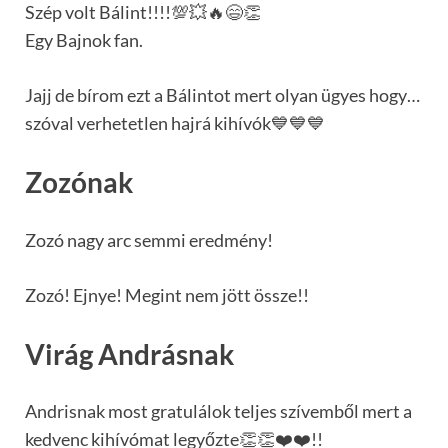
Szép volt Bálint!!!!💯💥🔥😄👏
Egy Bajnok fan.
Jajj de bírom ezt a Bálintot mert olyan ügyes hogy…
szóval verhetetlen hajrá kihívók💙💙💙
Zozónak
Zozó nagy arc semmi eredmény!
Zozó! Ejnye! Megint nem jött össze!!
Virág Andrásnak
Andrisnak most gratulálok teljes szívemből mert a
kedvenc kihívómat legyőzte👏👏❤️❤️!!