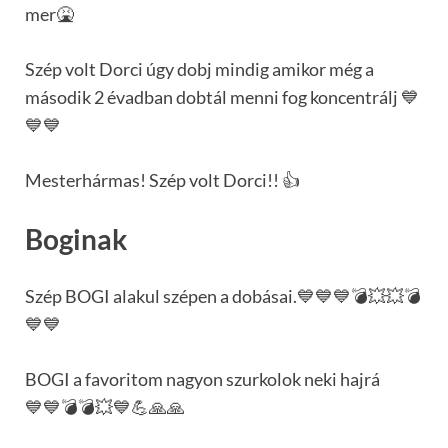
mer🤮
Szép volt Dorci úgy dobj mindig amikor még a
második 2 évadban dobtál menni fog koncentrálj 💙
💙💙
Mesterhármas! Szép volt Dorci!! 👍
Boginak
Szép BOGI alakul szépen a dobásai.💙💙💙💣💥💥💣
💙💙
BOGI a favoritom nagyon szurkolok neki hajrá
💙💙💣💣💥💙💪🙏🙏