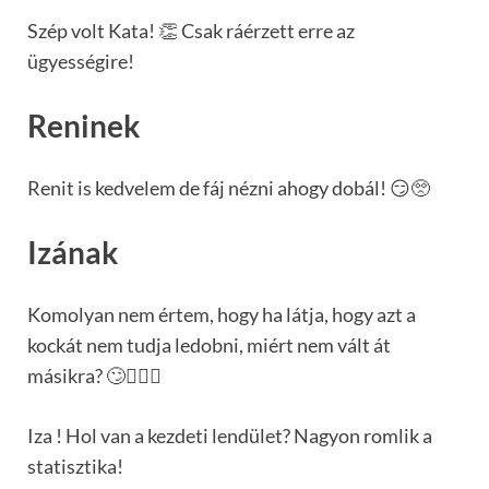
Szép volt Kata! 👏 Csak ráérzett erre az
ügyességire!
Reninek
Renit is kedvelem de fáj nézni ahogy dobál! 😏🥺
Izának
Komolyan nem értem, hogy ha látja, hogy azt a
kockát nem tudja ledobni, miért nem vált át
másikra? 🙄🤦🏻‍♀️
Iza ! Hol van a kezdeti lendület? Nagyon romlik a
statisztika!