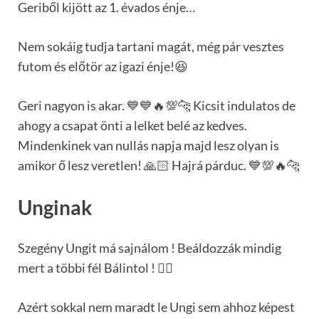
Geriből kijött az 1. évados énje…
Nem sokáig tudja tartani magát, még pár vesztes
futom és előtör az igazi énje!😆
Geri nagyon is akar. 💙💙🔥💯🐆 Kicsit indulatos de
ahogy a csapat önti a lelket belé az kedves.
Mindenkinek van nullás napja majd lesz olyan is
amikor ő lesz veretlen! 🙏🏻 Hajrá párduc. 💙💯🔥🐆
Unginak
Szegény Ungit má sajnálom ! Beáldozzák mindig
mert a többi fél Bálintol ! 🤦‍♂️
Azért sokkal nem maradt le Ungi sem ahhoz képest