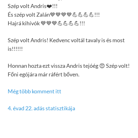
Szép volt Andris❤️!!!
És szép volt Zalán💙💙💙💙💪💪💪💪!!!
Hajrá kihívók 💙💙💙💪💪💪💪!!!
Szép volt Andris! Kedvenc voltál tavaly is és most
is!!!!!!
Honnan hozta ezt vissza Andris tejóég 😍 Szép volt!
Főni egójára már ráfért bőven.
Még több komment itt
4. évad 22. adás statisztikája