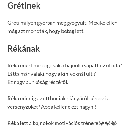
Grétinek
Gréti milyen gyorsan meggyógyult. Mexikó ellen
még azt mondták, hogy beteg lett.
Rékának
Réka miért mindig csak a bajnok csapathoz ül oda?
Látta már valaki,hogy a kihívóknál ült ?
Ez nagy bunkóság részéről.
Réka mindig az otthoniak hiányáról kérdezi a
versenyzőket? Abba kellene ezt hagyni!
Réka lett a bajnokok motivációs trénere😂😂😂