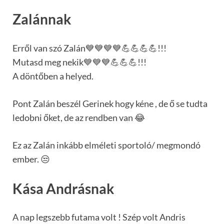
Zalánnak
Erről van szó Zalán💙💙💙💙💪💪💪💪!!!
Mutasd meg nekik💙💙💙💪💪💪!!!
A döntőben a helyed.
Pont Zalán beszél Gerinek hogy kéne , de ő se tudta
ledobni őket, de az rendben van 😂
Ez az Zalán inkább elméleti sportoló/ megmondó
ember. 😒
Kása Andrásnak
A nap legszebb futama volt ! Szép volt Andris