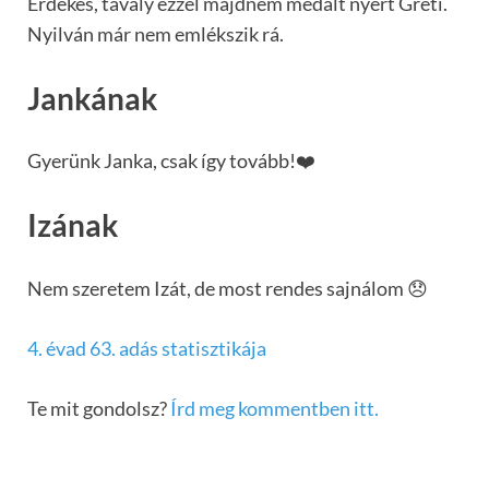
Érdekes, tavaly ezzel majdnem medált nyert Gréti.
Nyilván már nem emlékszik rá.
Jankának
Gyerünk Janka, csak így tovább!❤️
Izának
Nem szeretem Izát, de most rendes sajnálom 😞
4. évad 63. adás statisztikája
Te mit gondolsz?
Írd meg kommentben itt.