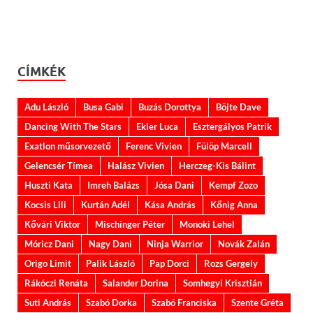
CÍMKÉK
Adu László
Busa Gabi
Buzás Dorottya
Böjte Dave
Dancing With The Stars
Ekler Luca
Esztergályos Patrik
Exatlon műsorvezető
Ferenc Vivien
Fülöp Marcell
Gelencsér Tímea
Halász Vivien
Herczeg-Kis Bálint
Huszti Kata
Imreh Balázs
Jósa Dani
Kempf Zozo
Kocsis Lili
Kurtán Adél
Kása András
Kőnig Anna
Kővári Viktor
Mischinger Péter
Monoki Lehel
Móricz Dani
Nagy Dani
Ninja Warrior
Novák Zalán
Origo Limit
Palik László
Pap Dorci
Rozs Gergely
Rákóczi Renáta
Salander Dorina
Somhegyi Krisztián
Suti András
Szabó Dorka
Szabó Franciska
Szente Gréta