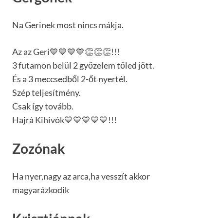
Na Gerinek most nincs mákja.
Az az Geri💙💙💙💙👏👏👏!!!
3 futamon belül 2 győzelem tőled jött.
És a 3 meccsedből 2-őt nyertél.
Szép teljesítmény.
Csak így tovább.
Hajrá Kihívók💙💙💙💙💙!!!
Zozónak
Ha nyer,nagy az arca,ha vesszít akkor
magyarázkodik