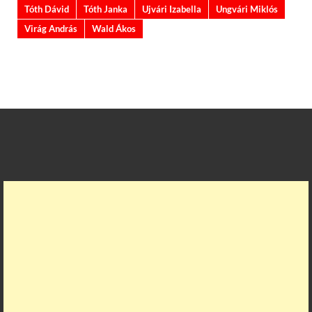
Tóth Dávid
Tóth Janka
Ujvári Izabella
Ungvári Miklós
Virág András
Wald Ákos