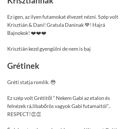
Krisztiánnak
Ez igen, az ilyen futamokat élvezet nézni. Szép volt
Krisztián & Dani! Gratula Daninak 💙! Hajrá
Bajnokok! ❤️❤️❤️
Krisztián kezd gyengülni de nem is baj
Grétinek
Gréti statja romlik. 😳
Ez szép volt Grétitől ” Nekem Gabi az etalon és
felnézek rá,libabőrös vagyok Gabi futamaitól”..
RESPECT!👏👏