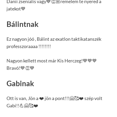
Danii zsenialis vagy💙👏🏼remelem te nyered a
jatekot💙
Bálintnak
Ez nagyon jóó , Bálint az exatlon taktikatanszék
professzoraaaa !!!!!!!!
Nagyon kellett most már Kis Herczeg!💙💙💙
Bravó!💙👏💙
Gabinak
Ott is van, Jön a ❤️ jön a pont!!!🤗🥰❤️ szép volt
Gabi!!💪🤗🥰❤️