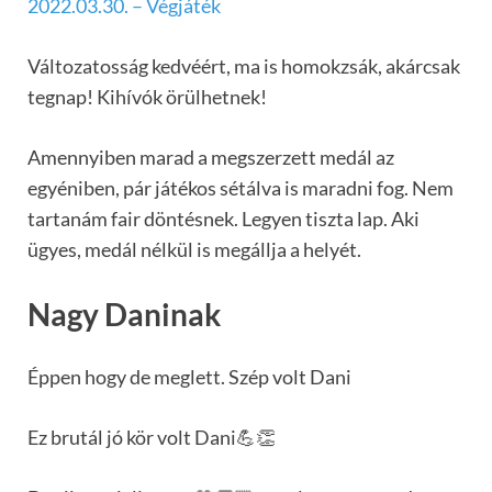
2022.03.30. – Végjáték
Változatosság kedvéért, ma is homokzsák, akárcsak
tegnap! Kihívók örülhetnek!
Amennyiben marad a megszerzett medál az
egyéniben, pár játékos sétálva is maradni fog. Nem
tartanám fair döntésnek. Legyen tiszta lap. Aki
ügyes, medál nélkül is megállja a helyét.
Nagy Daninak
Éppen hogy de meglett. Szép volt Dani
Ez brutál jó kör volt Dani💪👏