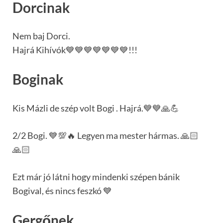
Dorcinak
Nem baj Dorci.
Hajrá Kihívók💙💙💙💙💙💙💙!!!
Boginak
Kis Mázli de szép volt Bogi . Hajrá.💙💙🙏💪
2/2 Bogi. 💙💯🔥 Legyen ma mester hármas. 🙏🏻
🙏🏻
Ezt már jó látni hogy mindenki szépen bánik
Bogival, és nincs feszkó 💙
Gergőnek