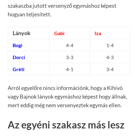
szakaszba jutott versenyző egymáshoz képest
hogyan teljesített.
Lányok
Gabi
Iza
Bogi
4-4
1-4
Dorci
3-3
4-3
Gréti
4-1
3-4
Arról egyelőre nincs információnk, hogy a Kihívó
vagy Bajnok lányok egymáshoz képest hogy állnak,
mert eddig még nem versenyeztek egymás ellen.
Az egyéni szakasz más lesz