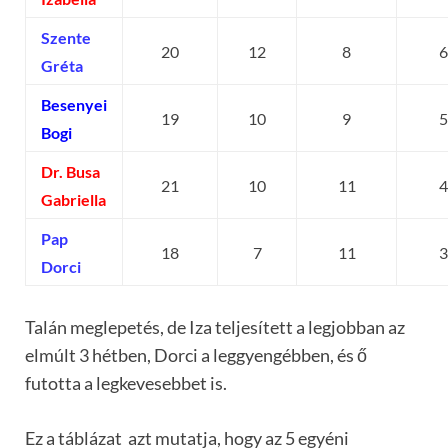
Szente
20
12
8
Gréta
Besenyei
19
10
9
Bogi
Dr. Busa
21
10
11
Gabriella
Pap
18
7
11
Dorci
Talán meglepetés, de Iza teljesített a legjobban az
elmúlt 3 hétben, Dorci a leggyengébben, és ő
futotta a legkevesebbet is.
Ez a táblázat azt mutatja, hogy az 5 egyéni