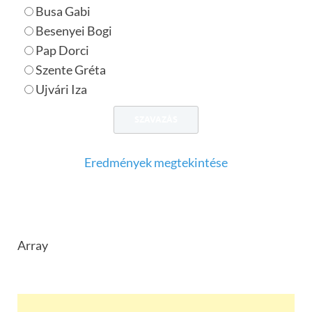
Busa Gabi
Besenyei Bogi
Pap Dorci
Szente Gréta
Ujvári Iza
Eredmények megtekintése
Array