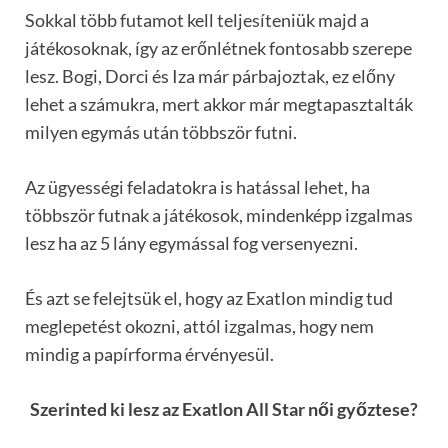
Sokkal több futamot kell teljesíteniük majd a
játékosoknak, így az erőnlétnek fontosabb szerepe
lesz. Bogi, Dorci és Iza már párbajoztak, ez előny
lehet a számukra, mert akkor már megtapasztalták
milyen egymás után többször futni.
Az ügyességi feladatokra is hatással lehet, ha
többször futnak a játékosok, mindenképp izgalmas
lesz ha az 5 lány egymással fog versenyezni.
És azt se felejtsük el, hogy az Exatlon mindig tud
meglepetést okozni, attól izgalmas, hogy nem
mindig a papírforma érvényesül.
Szerinted ki lesz az Exatlon All Star női győztese?