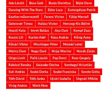
Adu László
Busa Gabi
Buzás Dorottya
Böjte Dave
Dancing With The Stars
Ekler Luca
Esztergályos Patrik
Exatlon műsorvezető
Ferenc Vivien
Fülöp Marcell
Gelencsér Tímea
Halász Vivien
Herczeg-Kis Bálint
Huszti Kata
Imreh Balázs
Jósa Dani
Kempf Zozo
Kocsis Lili
Kurtán Adél
Kása András
Kőnig Anna
Kővári Viktor
Mischinger Péter
Monoki Lehel
Móricz Dani
Nagy Dani
Ninja Warrior
Novák Zalán
Origo Limit
Palik László
Pap Dorci
Rozs Gergely
Rákóczi Renáta
Salander Dorina
Somhegyi Krisztián
Suti András
Szabó Dorka
Szabó Franciska
Szente Gréta
Tóth Dávid
Tóth Janka
Ujvári Izabella
Ungvári Miklós
Virág András
Wald Ákos