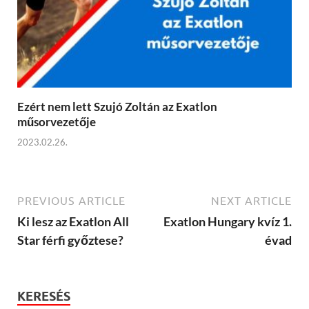
Ezért nem lett Szujó Zoltán az Exatlon
műsorvezetője
2023.02.26.
PREVIOUS ARTICLE
NEXT ARTICLE
Ki lesz az Exatlon All
Exatlon Hungary kvíz 1.
Star férfi győztese?
évad
KERESÉS