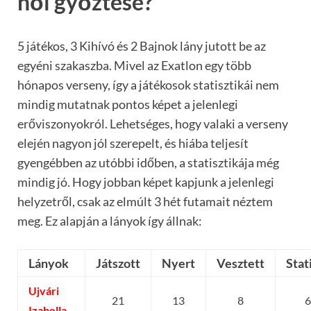
női győztese?
5 játékos, 3 Kihívó és 2 Bajnok lány jutott be az
egyéni szakaszba. Mivel az Exatlon egy több
hónapos verseny, így a játékosok statisztikái nem
mindig mutatnak pontos képet a jelenlegi
erőviszonyokról. Lehetséges, hogy valaki a verseny
elején nagyon jól szerepelt, és hiába teljesít
gyengébben az utóbbi időben, a statisztikája még
mindig jó. Hogy jobban képet kapjunk a jelenlegi
helyzetről, csak az elmúlt 3 hét futamait néztem
meg. Ez alapján a lányok így állnak:
Lányok
Játszott
Nyert
Vesztett
Stat
Ujvári
21
13
8
Izabella