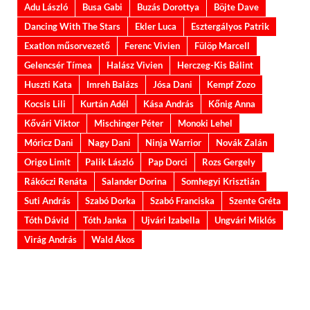
Adu László
Busa Gabi
Buzás Dorottya
Böjte Dave
Dancing With The Stars
Ekler Luca
Esztergályos Patrik
Exatlon műsorvezető
Ferenc Vivien
Fülöp Marcell
Gelencsér Tímea
Halász Vivien
Herczeg-Kis Bálint
Huszti Kata
Imreh Balázs
Jósa Dani
Kempf Zozo
Kocsis Lili
Kurtán Adél
Kása András
Kőnig Anna
Kővári Viktor
Mischinger Péter
Monoki Lehel
Móricz Dani
Nagy Dani
Ninja Warrior
Novák Zalán
Origo Limit
Palik László
Pap Dorci
Rozs Gergely
Rákóczi Renáta
Salander Dorina
Somhegyi Krisztián
Suti András
Szabó Dorka
Szabó Franciska
Szente Gréta
Tóth Dávid
Tóth Janka
Ujvári Izabella
Ungvári Miklós
Virág András
Wald Ákos