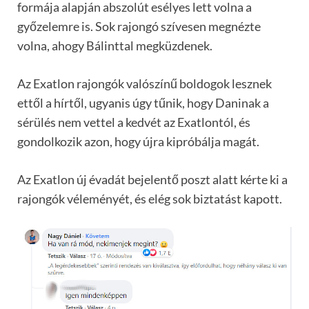
formája alapján abszolút esélyes lett volna a
győzelemre is. Sok rajongó szívesen megnézte
volna, ahogy Bálinttal megküzdenek.
Az Exatlon rajongók valószínű boldogok lesznek
ettől a hírtől, ugyanis úgy tűnik, hogy Daninak a
sérülés nem vettel a kedvét az Exatlontól, és
gondolkozik azon, hogy újra kipróbálja magát.
Az Exatlon új évadát bejelentő poszt alatt kérte ki a
rajongók véleményét, és elég sok biztatást kapott.