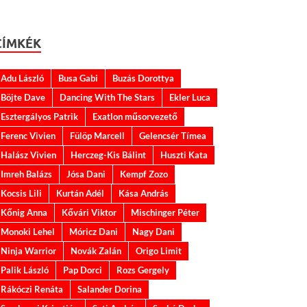
CÍMKÉK
Adu László
Busa Gabi
Buzás Dorottya
Böjte Dave
Dancing With The Stars
Ekler Luca
Esztergályos Patrik
Exatlon műsorvezető
Ferenc Vivien
Fülöp Marcell
Gelencsér Tímea
Halász Vivien
Herczeg-Kis Bálint
Huszti Kata
Imreh Balázs
Jósa Dani
Kempf Zozo
Kocsis Lili
Kurtán Adél
Kása András
Kőnig Anna
Kővári Viktor
Mischinger Péter
Monoki Lehel
Móricz Dani
Nagy Dani
Ninja Warrior
Novák Zalán
Origo Limit
Palik László
Pap Dorci
Rozs Gergely
Rákóczi Renáta
Salander Dorina