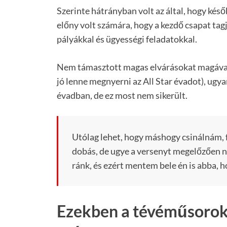
Szerinte hátrányban volt az által, hogy késő
előny volt számára, hogy a kezdő csapat tagj
pályákkal és ügyességi feladatokkal.
Nem támasztott magas elvárásokat magával 
jó lenne megnyerni az All Star évadot), ugya
évadban, de ez most nem sikerült.
Utólag lehet, hogy máshogy csinálnám, f
dobás, de ugye a versenyt megelőzően n
ránk, és ezért mentem bele én is abba, h
Ezekben a tévéműsorok