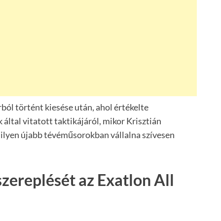
rból történt kiesése után, ahol értékelte
által vitatott taktikájáról, mikor Krisztián
y milyen újabb tévéműsorokban vállalna szívesen
szereplését az Exatlon All