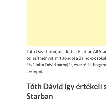
Tóth Dávid interjút adott az Exatlon All Sta
teljesítményét, mit gondol a Bajnokok sokak 
átvállalta Dávid párbaját, és arról is, hog
szerepet.
Tóth Dávid így értékeli 
Starban