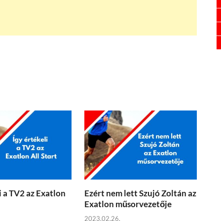
i a TV2 az Exatlon
Ezért nem lett Szujó Zoltán az
Exatlon műsorvezetője
2023.02.26.