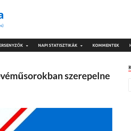
a
s)
ERSENYZŐK
NAPI STATISZTIKÁK
KOMMENTEK
tévéműsorokban szerepelne