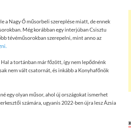
le a Nagy Ő műsorbeli szereplése miatt, de ennek
űsorokban. Még korábban egy interjúban Csisztu
őbb tévéműsorokban szerepelni, mint anno az
zni.
a Hal a tortánban már főzött, így nem lepődnénk
csak nem vált csatornát, és inkább a Konyhafőnök
elné egy olyan műsor, ahol új országokat ismerhet
zerkesztői számára, ugyanis 2022-ben újra lesz Ázsia