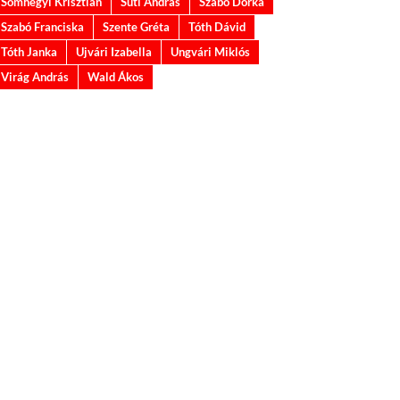
Somhegyi Krisztián
Suti András
Szabó Dorka
Szabó Franciska
Szente Gréta
Tóth Dávid
Tóth Janka
Ujvári Izabella
Ungvári Miklós
Virág András
Wald Ákos