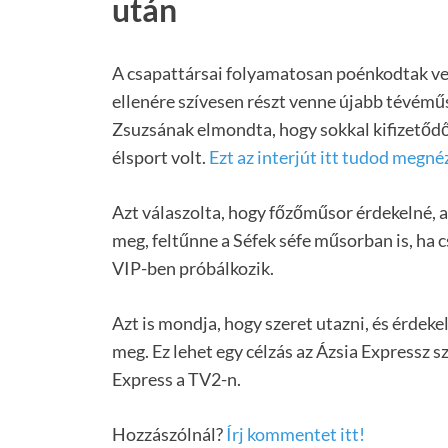
után
A csapattársai folyamatosan poénkodtak ve
ellenére szívesen részt venne újabb tévém
Zsuzsának elmondta, hogy sokkal kifizetőd
élsport volt.
Ezt az interjút itt tudod megné
Azt válaszolta, hogy főzőműsor érdekelné, 
meg, feltűnne a Séfek séfe műsorban is, ha 
VIP-ben próbálkozik.
Azt is mondja, hogy szeret utazni, és érdek
meg. Ez lehet egy célzás az Ázsia Expressz s
Express a TV2-n.
Hozzászólnál?
Írj kommentet itt!