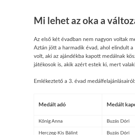
Mi lehet az oka a válto
Az első két évadban nem nagyon voltak med
Aztán jött a harmadik évad, ahol elindult a
volt, aki az ajándékba kapott medálnak kös
játékosok is, akik azért estek ki, mert vala
Emlékeztető a 3. évad medálfelajánlásairól
Medált adó
Medált kap
Kőnig Anna
Buzás Dóri
Herczeg-Kis Bálint
Buzás Dóri