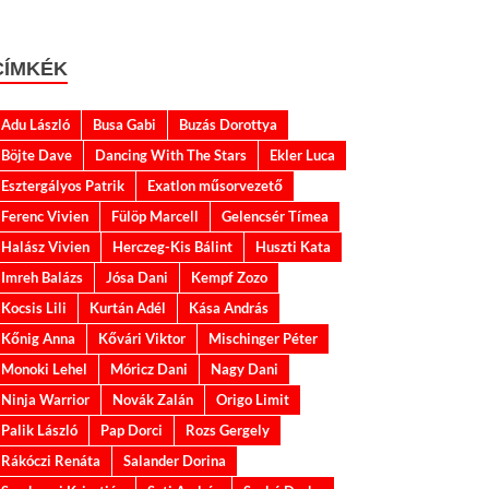
CÍMKÉK
Adu László
Busa Gabi
Buzás Dorottya
Böjte Dave
Dancing With The Stars
Ekler Luca
Esztergályos Patrik
Exatlon műsorvezető
Ferenc Vivien
Fülöp Marcell
Gelencsér Tímea
Halász Vivien
Herczeg-Kis Bálint
Huszti Kata
Imreh Balázs
Jósa Dani
Kempf Zozo
Kocsis Lili
Kurtán Adél
Kása András
Kőnig Anna
Kővári Viktor
Mischinger Péter
Monoki Lehel
Móricz Dani
Nagy Dani
Ninja Warrior
Novák Zalán
Origo Limit
Palik László
Pap Dorci
Rozs Gergely
Rákóczi Renáta
Salander Dorina