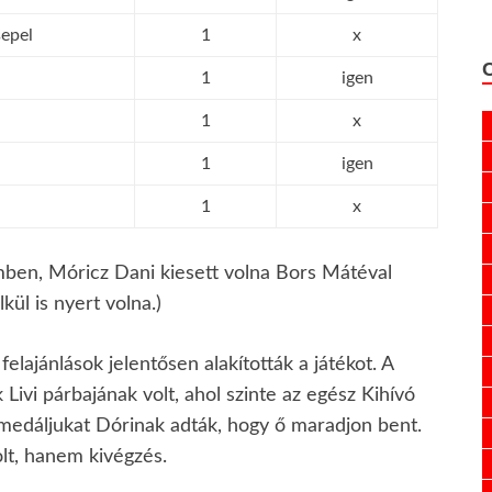
epel
1
x
1
igen
1
x
1
igen
1
x
emben, Móricz Dani kiesett volna Bors Mátéval
kül is nyert volna.)
felajánlások jelentősen alakították a játékot. A
Livi párbajának volt, ahol szinte az egész Kihívó
s medáljukat Dórinak adták, hogy ő maradjon bent.
lt, hanem kivégzés.