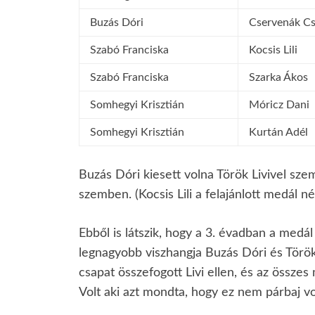
Buzás Dóri
Cservenák Cs
Szabó Franciska
Kocsis Lili
Szabó Franciska
Szarka Ákos
Somhegyi Krisztián
Móricz Dani
Somhegyi Krisztián
Kurtán Adél
Buzás Dóri kiesett volna Török Livivel sz
szemben. (Kocsis Lili a felajánlott medál nél
Ebből is látszik, hogy a 3. évadban a medál 
legnagyobb viszhangja Buzás Dóri és Török 
csapat összefogott Livi ellen, és az össze
Volt aki azt mondta, hogy ez nem párbaj vo