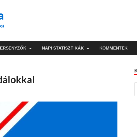
a
os)
VERSENYZŐK
NAPI STATISZTIKÁK
KOMMENTEK
dálokkal