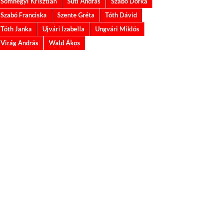
Somhegyi Krisztián
Suti András
Szabó Dorka
Szabó Franciska
Szente Gréta
Tóth Dávid
Tóth Janka
Ujvári Izabella
Ungvári Miklós
Virág András
Wald Ákos