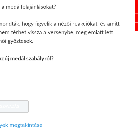
 a medálfelajánlásokat?
ondták, hogy figyelik a nézői reakciókat, és amitt
 nem térhet vissza a versenybe, meg emiatt lett
női győztesek.
z új medál szabályról?
ek megtekintése