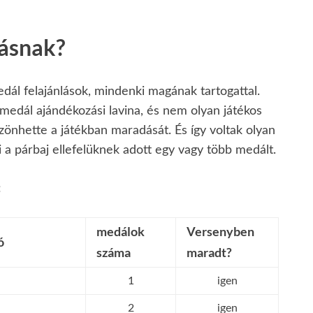
zásnak?
ál felajánlások, mindenki magának tartogattal.
 medál ajándékozási lavina, és nem olyan játékos
zönhette a játékban maradását. És így voltak olyan
ki a párbaj ellefelüknek adott egy vagy több medált.
:
medálok
Versenyben
ó
száma
maradt?
1
igen
2
igen